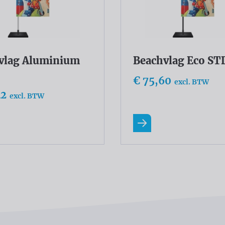
vlag Aluminium
Beachvlag Eco ST
€ 75,60
excl. BTW
42
excl. BTW
eer
Lees meer