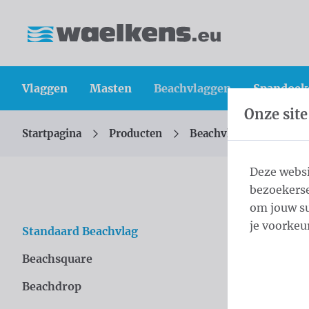
Inhoud overslaan
Taalkeuze overslaan
Waelkens NV
Vlaggen
Masten
Beachvlaggen
Spandoek
Onze site
Startpagina
Producten
Beachvlaggen
Sta
U bevindt zich hier:
van
Deze websi
bezoekerse
Sta
om jouw su
je voorkeu
Standaard Beachvlag
Overslaan categories
Onze beach
Beachsquare
onder de a
Beachdrop
Vlaggen zi