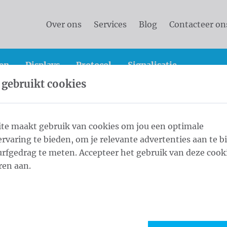
Over ons
Services
Blog
Contacteer on
en
Displays
Protocol
Signalisatie
 gebruikt cookies
ndaard Beachvlag
te maakt gebruik van cookies om jou een optimale
rvaring te bieden, om je relevante advertenties aan te b
ndaard Beachvlag
rfgedrag te meten. Accepteer het gebruik van deze cooki
ren aan.
vlaggen zijn hét middel bij uitstek om uw bedrijf of ev
andacht te brengen. Ze zijn veelzijdig en geschikt voor 
jn onze specialiteit: we maken ze in alle vormen, kleure