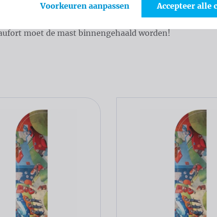
Voorkeuren aanpassen
Accepteer alle 
 Ze zijn licht, eenvoudig in elkaar te zetten en makkelijk
aufort moet de mast binnengehaald worden!
ogus