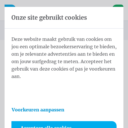
Inhoud overslaan
Taalkeuze overslaan
Waelkens NV
le navigatie
Open mobiele navigatie
Winke
Onze site gebruikt cookies
Startpagina
Producten
Displays
Pop up
Pop Up Recht 3x4 m Recht
U bevindt zich hier:
van
Deze website maakt gebruik van cookies om
jou een optimale bezoekerservaring te bieden,
om je relevante advertenties aan te bieden en
Pop Up Recht 3x4 m Recht
om jouw surfgedrag te meten. Accepteer het
gebruik van deze cookies of pas je voorkeuren
Productinformatie
aan.
Voorkeuren aanpassen