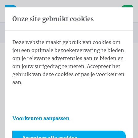
Inhoud overslaan
Taalkeuze overslaan
Waelkens NV
le navigatie
Open mobiele navigatie
Winke
Onze site gebruikt cookies
Startpagina
Producten
Masten
Cilindrische masten
Lier
U bevindt zich hier:
van
Deze website maakt gebruik van cookies om
jou een optimale bezoekerservaring te bieden,
om je relevante advertenties aan te bieden en
Lier
om jouw surfgedrag te meten. Accepteer het
gebruik van deze cookies of pas je voorkeuren
Productinformatie
aan.
Voorkeuren aanpassen