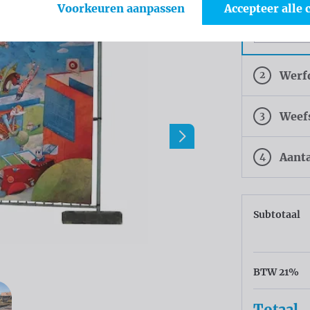
Voorkeuren aanpassen
Accepteer alle 
Ringen el
30cm
2
Werf
3
Weef
4
Aant
Subtotaal
BTW 21%
Totaal