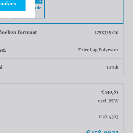
cookies
Ringen om de
ke
50cm
doeken formaat
175x335 cm
sel
Tricoflag Polyester
al
1 stuk
€ 130,63
excl. BTW
€ 27,4323
€ 158,0623