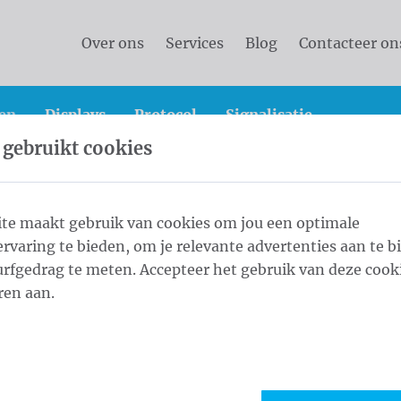
Over ons
Services
Blog
Contacteer on
en
Displays
Protocol
Signalisatie
 gebruikt cookies
doek
Herasdoeken 175x335 cm Tricoflag Polyester rings
te maakt gebruik van cookies om jou een optimale
rvaring te bieden, om je relevante advertenties aan te b
 cm Tricoflag
rfgedrag te meten. Accepteer het gebruik van deze cooki
1
Afwe
ren aan.
ry 50cm