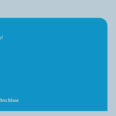
p!
den klaar