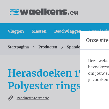
Inhoud overslaan
Taalkeuze overslaan
Waelkens NV
Vlaggen
Masten
Beachvlaggen
Spandoek
Onze site
Startpagina
Producten
Spandoeken
Werf
U bevindt zich hier:
van
Deze websi
bezoekerse
Herasdoeken 175x335
om jouw su
je voorkeu
Polyester rings eve
Productinformatie