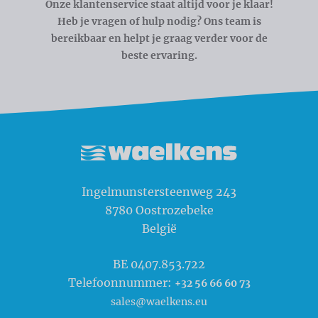
Onze klantenservice staat altijd voor je klaar!
Heb je vragen of hulp nodig? Ons team is
bereikbaar en helpt je graag verder voor de
beste ervaring.
Waelkens NV
Ingelmunstersteenweg 243
8780
Oostrozebeke
België
BE 0407.853.722
Telefoonnummer:
+32 56 66 60 73
sales@waelkens.eu