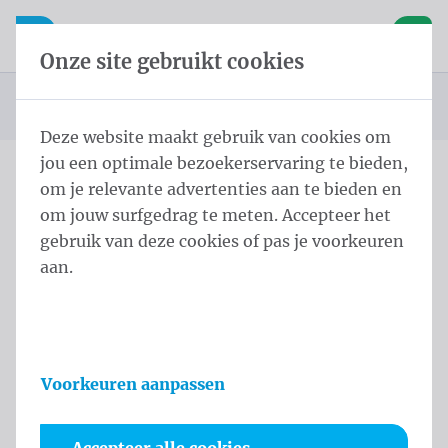
Inhoud overslaan
Taalkeuze overslaan
Waelkens NV
le navigatie
Open mobiele navigatie
Winke
Onze site gebruikt cookies
Startpagina
Producten
Vlaggen
Officiële vlaggen
Landenvlaggen
124 - Box Blue0 Product
U bevindt zich hier:
van
Deze website maakt gebruik van cookies om
jou een optimale bezoekerservaring te bieden,
om je relevante advertenties aan te bieden en
124 - Box Blue0 Product
om jouw surfgedrag te meten. Accepteer het
gebruik van deze cookies of pas je voorkeuren
Productinformatie
aan.
Gelimiteerd
Nieuw
Voorkeuren aanpassen