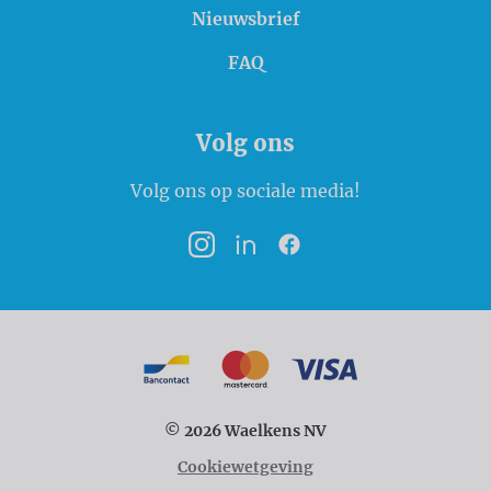
Nieuwsbrief
FAQ
Volg ons
Volg ons op sociale media!
Instagram
LinkedIn
Facebook
Betaalmogelijkheden
Bancontact
MasterCard
VISA
© 2026 Waelkens NV
Cookiewetgeving