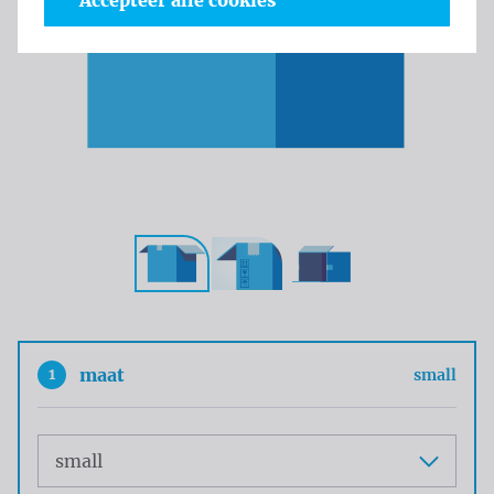
Accepteer alle cookies
1
maat
small
Maat