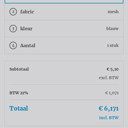
2
fabric
mesh
3
kleur
blauw
4
Aantal
1 stuk
Subtotaal
€ 5,10
excl. BTW
BTW 21%
€ 1,071
Totaal
€ 6,171
incl. BTW