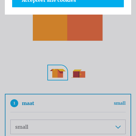
Accepteer alle cookies
1
maat
small
Maat