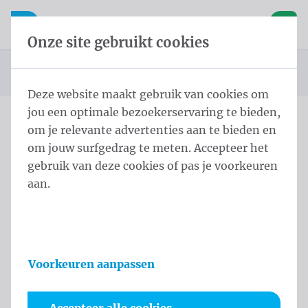
Inhoud overslaan
Taalkeuze overslaan
Waelkens NV
le navigatie
Open mobiele navigatie
Winke
Onze site gebruikt cookies
Startpagina
Producten
Vlaggen
Officiële vlaggen
Landenvlaggen
125 - Box Orange0 Product
U bevindt zich hier:
van
Deze website maakt gebruik van cookies om
jou een optimale bezoekerservaring te bieden,
om je relevante advertenties aan te bieden en
125 - Box Orange0 Product
om jouw surfgedrag te meten. Accepteer het
gebruik van deze cookies of pas je voorkeuren
Productinformatie
aan.
Voorkeuren aanpassen