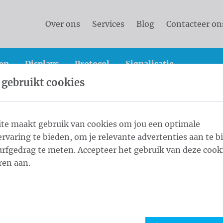
Over ons
Services
Blog
Contacteer on
en
Displays
Protocol
Signalisatie
 gebruikt cookies
vlaggen
Landenvlaggen
125 - Box Orange2 Product
te maakt gebruik van cookies om jou een optimale
rvaring te bieden, om je relevante advertenties aan te b
roduct
rfgedrag te meten. Accepteer het gebruik van deze cooki
1
fabri
ren aan.