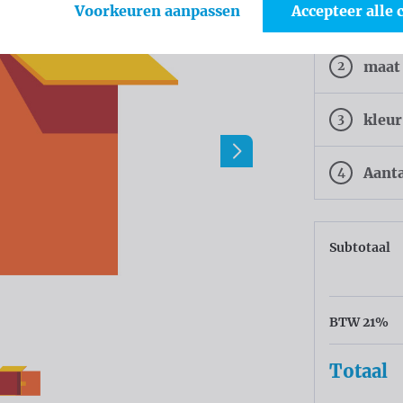
katoen
Voorkeuren aanpassen
Accepteer alle 
2
maat
3
kleur
4
Aant
Subtotaal
BTW 21%
Totaal