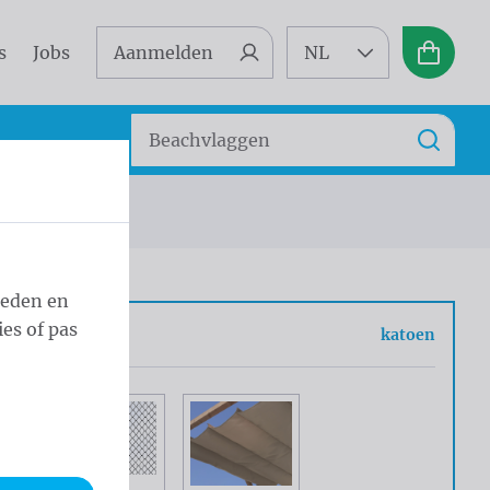
s
Jobs
Aanmelden
NL
Winkel
Zoeken
Zoek
ieden en
es of pas
c
katoen