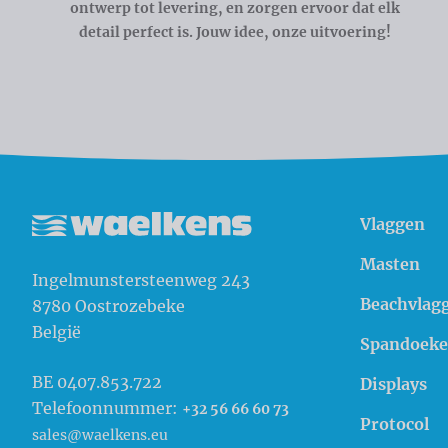
ontwerp tot levering, en zorgen ervoor dat elk
detail perfect is. Jouw idee, onze uitvoering!
Vlaggen
Waelkens NV
Masten
Ingelmunstersteenweg 243
Beachvlag
8780
Oostrozebeke
België
Spandoek
BE 0407.853.722
Displays
Telefoonnummer:
+32 56 66 60 73
Protocol
sales@waelkens.eu