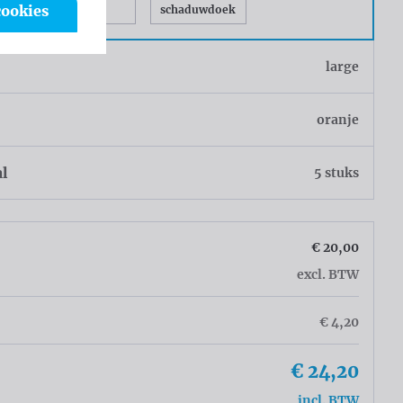
mesh
cookies
schaduwdoek
large
oranje
al
5 stuks
€ 20,00
excl. BTW
€ 4,20
€ 24,20
incl. BTW