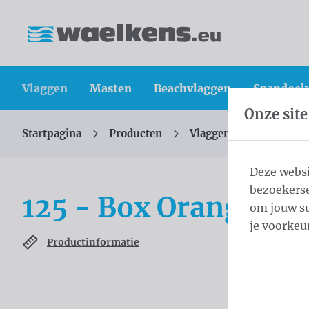
Inhoud overslaan
Taalkeuze overslaan
Waelkens NV
Vlaggen
Masten
Beachvlaggen
Spandoek
Onze site
Startpagina
Producten
Vlaggen
Officiële 
U bevindt zich hier:
van
Deze websi
bezoekerse
125 - Box Orange2 P
om jouw su
je voorkeu
Productinformatie