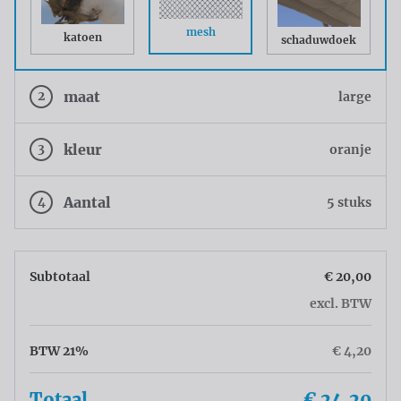
mesh
katoen
schaduwdoek
2
maat
large
3
kleur
oranje
4
Aantal
5 stuks
Subtotaal
€ 20,00
excl. BTW
BTW 21%
€ 4,20
Totaal
€ 24,20