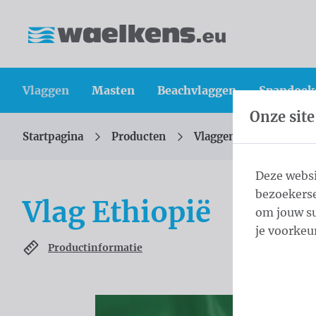
Inhoud overslaan
Taalkeuze overslaan
Waelkens NV
Vlaggen
Masten
Beachvlaggen
Spandoek
Onze site
Startpagina
Producten
Vlaggen
Officiële 
U bevindt zich hier:
van
Deze websi
bezoekerse
Vlag Ethiopië
om jouw su
je voorkeu
Productinformatie