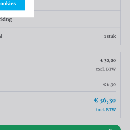
sel
cookies
rking
al
1 stuk
€ 30,00
excl. BTW
€ 6,30
€ 36,30
incl. BTW