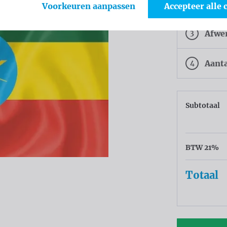
2
Weef
Voorkeuren aanpassen
Accepteer alle 
3
Afwe
4
Aant
Subtotaal
BTW 21%
Totaal