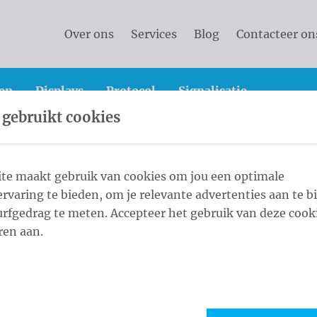
Over ons
Services
Blog
Contacteer on
en
Displays
Protocol
Signalisatie
 gebruikt cookies
vlaggen
Landenvlaggen
Landenvlaggen Afrika
te maakt gebruik van cookies om jou een optimale
rvaring te bieden, om je relevante advertenties aan te b
rfgedrag te meten. Accepteer het gebruik van deze cooki
1
Form
ren aan.
Maat