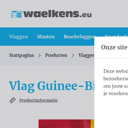
Inhoud overslaan
Taalkeuze overslaan
Waelkens NV
Vlaggen
Masten
Beachvlaggen
Spandoek
Onze site
Startpagina
Producten
Vlaggen
Officiële 
U bevindt zich hier:
van
Deze websi
bezoekerse
Vlag Guinee-Bissau
om jouw su
je voorkeu
Productinformatie