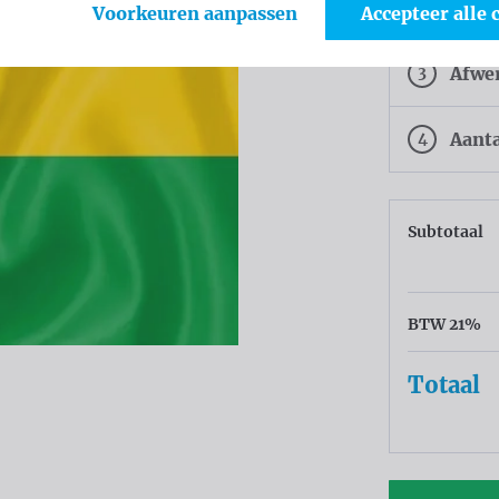
2
Weef
Voorkeuren aanpassen
Accepteer alle 
3
Afwe
4
Aant
Subtotaal
BTW 21%
Totaal