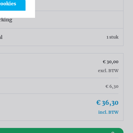
sel
cookies
rking
al
1 stuk
€ 30,00
excl. BTW
€ 6,30
€ 36,30
incl. BTW