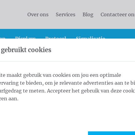
Over ons
Services
Blog
Contacteer on
en
Displays
Protocol
Signalisatie
 gebruikt cookies
vlaggen
Landenvlaggen
Landenvlaggen Afrika
te maakt gebruik van cookies om jou een optimale
rvaring te bieden, om je relevante advertenties aan te b
rfgedrag te meten. Accepteer het gebruik van deze cooki
1
Form
ren aan.
Maat