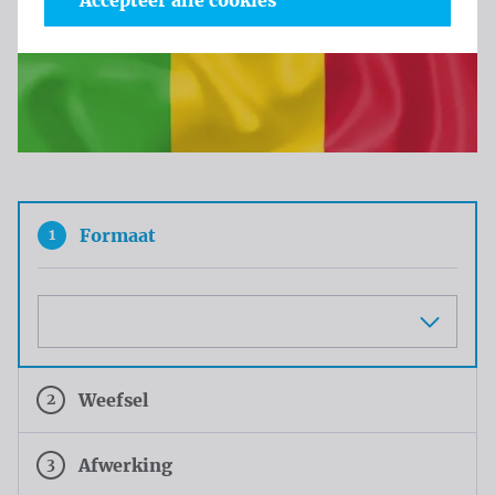
Accepteer alle cookies
1
Formaat
Maat
2
Weefsel
3
Afwerking