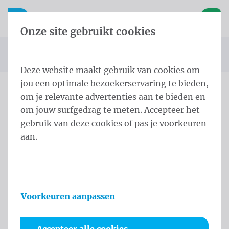
Inhoud overslaan
Taalkeuze overslaan
Waelkens NV
le navigatie
Open mobiele navigatie
Winke
Onze site gebruikt cookies
Startpagina
Producten
Vlaggen
Officiële vlaggen
Landenvlaggen
Landenvlaggen Afrika
Vlag Mali
U bevindt zich hier:
van
Deze website maakt gebruik van cookies om
jou een optimale bezoekerservaring te bieden,
om je relevante advertenties aan te bieden en
Vlag Mali
om jouw surfgedrag te meten. Accepteer het
gebruik van deze cookies of pas je voorkeuren
Productinformatie
aan.
Voorkeuren aanpassen