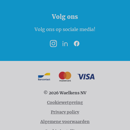
Volg ons
Volg ons op sociale media!
Instagram
LinkedIn
Facebook
Betaalmogelijkheden
Bancontact
MasterCard
VISA
© 2026 Waelkens NV
Cookiewetgeving
Privacy policy
Algemene voorwaarden