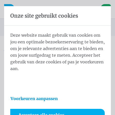
Inhoud overslaan
Taalkeuze overslaan
Waelkens NV
le navigatie
Open mobiele navigatie
Winke
Onze site gebruikt cookies
Startpagina
Producten
Vlaggen
Officiële vlaggen
Landenvlaggen
Landenvlaggen Afrika
Vlag Réunion
U bevindt zich hier:
van
Deze website maakt gebruik van cookies om
jou een optimale bezoekerservaring te bieden,
om je relevante advertenties aan te bieden en
Vlag Réunion
om jouw surfgedrag te meten. Accepteer het
gebruik van deze cookies of pas je voorkeuren
Productinformatie
aan.
Voorkeuren aanpassen