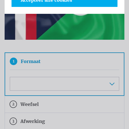
Accepteer alle cookies
1
Formaat
Maat
2
Weefsel
3
Afwerking