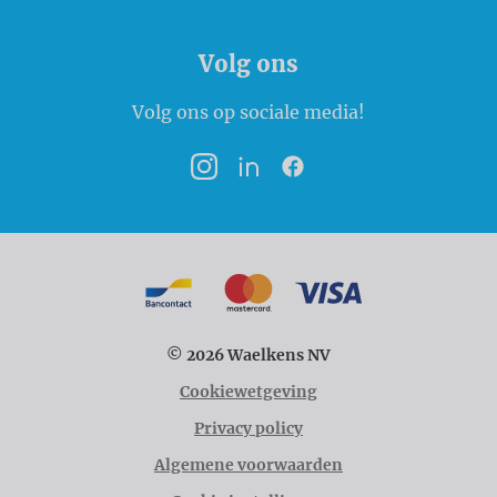
Volg ons
Volg ons op sociale media!
Instagram
LinkedIn
Facebook
Betaalmogelijkheden
Bancontact
MasterCard
VISA
© 2026 Waelkens NV
Cookiewetgeving
Privacy policy
Algemene voorwaarden