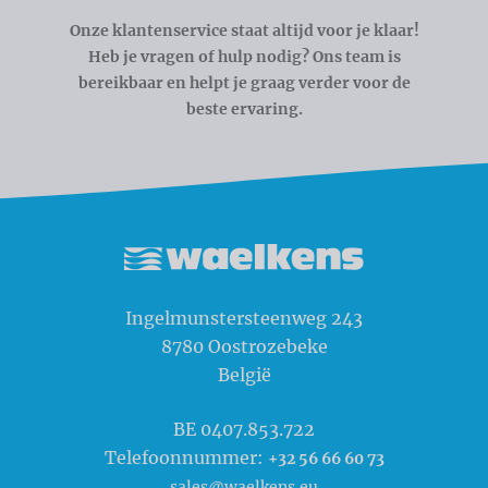
Onze klantenservice staat altijd voor je klaar!
Heb je vragen of hulp nodig? Ons team is
bereikbaar en helpt je graag verder voor de
beste ervaring.
Waelkens NV
Ingelmunstersteenweg 243
8780
Oostrozebeke
België
BE 0407.853.722
Telefoonnummer:
+32 56 66 60 73
sales@waelkens.eu