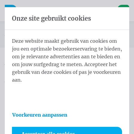
Inhoud overslaan
Taalkeuze overslaan
Waelkens NV
le navigatie
Open mobiele navigatie
Winke
Onze site gebruikt cookies
Landenvlaggen Afrika
Startpagina
Producten
Vlaggen
Officiële vlaggen
Landenvlaggen
Vlag Saint Helena, Ascension en Tristan da Cunha
U bevindt zich hier:
van
Deze website maakt gebruik van cookies om
jou een optimale bezoekerservaring te bieden,
om je relevante advertenties aan te bieden en
om jouw surfgedrag te meten. Accepteer het
Vlag Saint Helena,
gebruik van deze cookies of pas je voorkeuren
Ascension en Tristan da
aan.
Cunha
Productinformatie
Voorkeuren aanpassen