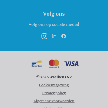
Volg ons
Volg ons op sociale media!
Instagram
LinkedIn
Facebook
Betaalmogelijkheden
Bancontact
MasterCard
VISA
© 2026 Waelkens NV
Cookiewetgeving
Privacy policy
Algemene voorwaarden