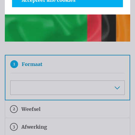
Accepteer alle cookies
1
Formaat
Maat
2
Weefsel
3
Afwerking