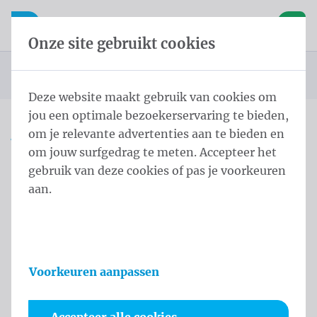
Inhoud overslaan
Taalkeuze overslaan
Waelkens NV
le navigatie
Open mobiele navigatie
Winke
Onze site gebruikt cookies
Startpagina
Producten
Vlaggen
Officiële vlaggen
Landenvlaggen
Landenvlaggen Afrika
Vlag Zambia
U bevindt zich hier:
van
Deze website maakt gebruik van cookies om
jou een optimale bezoekerservaring te bieden,
om je relevante advertenties aan te bieden en
Vlag Zambia
om jouw surfgedrag te meten. Accepteer het
gebruik van deze cookies of pas je voorkeuren
Productinformatie
aan.
Voorkeuren aanpassen