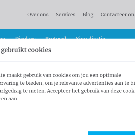
Over ons
Services
Blog
Contacteer on
en
Displays
Protocol
Signalisatie
 gebruikt cookies
vlaggen
Landenvlaggen
Landenvlaggen Azië
Vl
te maakt gebruik van cookies om jou een optimale
rvaring te bieden, om je relevante advertenties aan te b
rfgedrag te meten. Accepteer het gebruik van deze cooki
1
Form
ren aan.
Maat