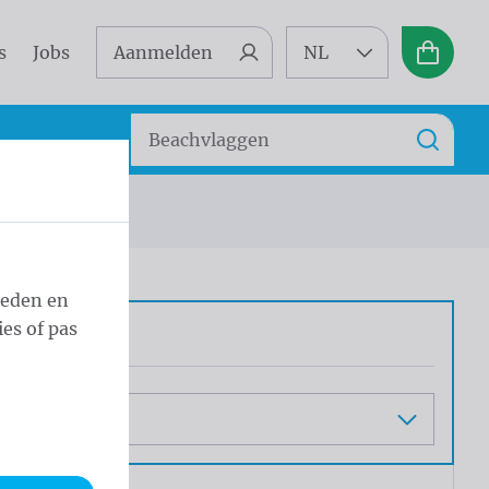
s
Jobs
Aanmelden
NL
Winkel
Zoeken
Zoek
ag Israël
ieden en
es of pas
aat