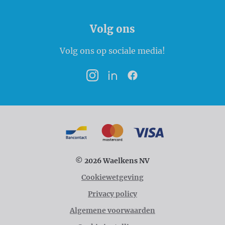
Volg ons
Volg ons op sociale media!
Instagram
LinkedIn
Facebook
Betaalmogelijkheden
Bancontact
MasterCard
VISA
© 2026 Waelkens NV
Cookiewetgeving
Privacy policy
Algemene voorwaarden