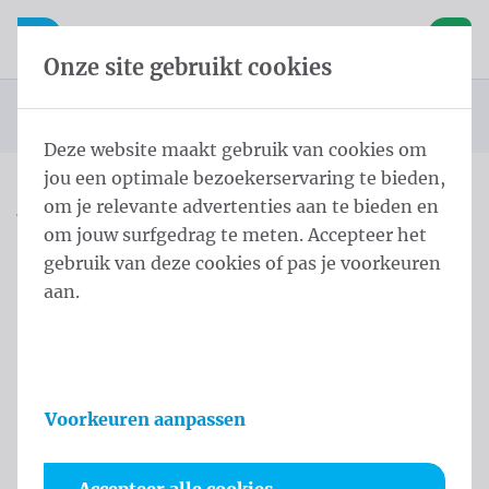
Inhoud overslaan
Taalkeuze overslaan
Waelkens NV
le navigatie
Open mobiele navigatie
Winke
Onze site gebruikt cookies
Startpagina
Producten
Vlaggen
Officiële vlaggen
Landenvlaggen
Landenvlaggen Noord-Amerika
Vlag Cuba
U bevindt zich hier:
van
Deze website maakt gebruik van cookies om
jou een optimale bezoekerservaring te bieden,
om je relevante advertenties aan te bieden en
Vlag Cuba
om jouw surfgedrag te meten. Accepteer het
gebruik van deze cookies of pas je voorkeuren
Productinformatie
aan.
Voorkeuren aanpassen