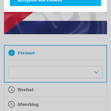
Accepteer alle cookies
1
Formaat
Maat
2
Weefsel
3
Afwerking