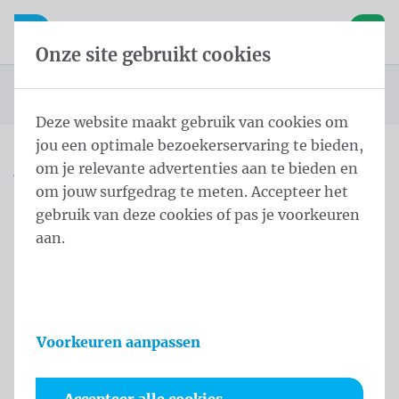
Inhoud overslaan
Taalkeuze overslaan
Waelkens NV
le navigatie
Open mobiele navigatie
Winke
Onze site gebruikt cookies
Startpagina
Producten
Vlaggen
Officiële vlaggen
Landenvlaggen
Landenvlaggen Noord-Amerika
Vlag Puerto Rico
U bevindt zich hier:
van
Deze website maakt gebruik van cookies om
jou een optimale bezoekerservaring te bieden,
om je relevante advertenties aan te bieden en
Vlag Puerto Rico
om jouw surfgedrag te meten. Accepteer het
gebruik van deze cookies of pas je voorkeuren
Productinformatie
aan.
Voorkeuren aanpassen