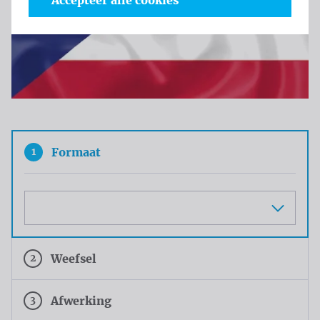
Accepteer alle cookies
1
Formaat
Maat
2
Weefsel
3
Afwerking