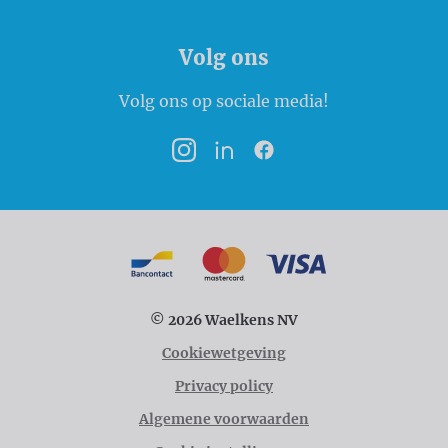
Volg ons
Volg ons op sociale media!
Instagram
LinkedIn
Facebook
Betaalmogelijkheden
Bancontact
MasterCard
VISA
© 2026 Waelkens NV
Cookiewetgeving
Privacy policy
Algemene voorwaarden