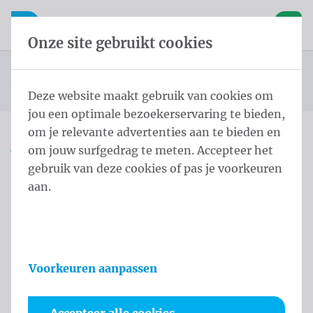
Inhoud overslaan
Taalkeuze overslaan
Waelkens NV
le navigatie
Open mobiele navigatie
Winke
Onze site gebruikt cookies
Landenvlaggen Noord-Amerika
Startpagina
Producten
Vlaggen
Officiële vlaggen
Landenvlaggen
Vlag Saint-Pierre en Miquelon
U bevindt zich hier:
van
Deze website maakt gebruik van cookies om
jou een optimale bezoekerservaring te bieden,
om je relevante advertenties aan te bieden en
om jouw surfgedrag te meten. Accepteer het
Vlag Saint-Pierre en
gebruik van deze cookies of pas je voorkeuren
Miquelon
aan.
Productinformatie
Voorkeuren aanpassen