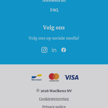
Nieuwsbrief
FAQ
Volg ons
Volg ons op sociale media!
Instagram
LinkedIn
Facebook
Betaalmogelijkheden
Bancontact
MasterCard
VISA
© 2026 Waelkens NV
Cookiewetgeving
Privacy policy