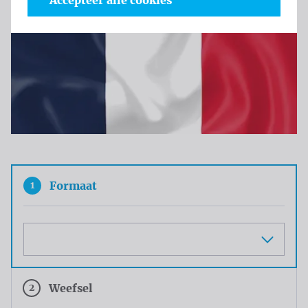
Accepteer alle cookies
1
Formaat
Maat
2
Weefsel