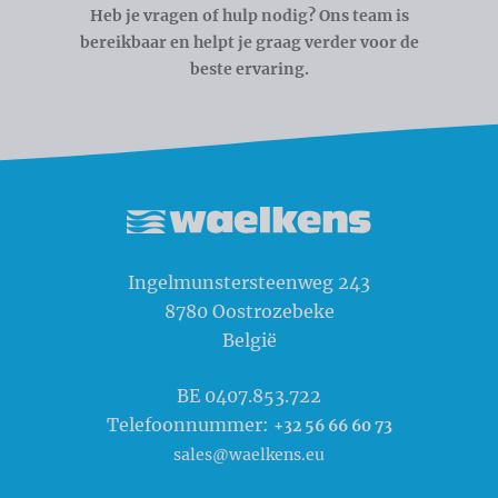
Heb je vragen of hulp nodig? Ons team is
bereikbaar en helpt je graag verder voor de
beste ervaring.
Waelkens NV
Ingelmunstersteenweg 243
8780
Oostrozebeke
België
BE 0407.853.722
Telefoonnummer:
+32 56 66 60 73
sales@waelkens.eu