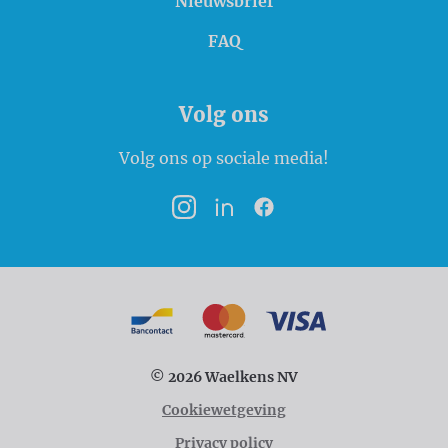
Nieuwsbrief
FAQ
Volg ons
Volg ons op sociale media!
Instagram
LinkedIn
Facebook
Betaalmogelijkheden
Bancontact
MasterCard
VISA
© 2026 Waelkens NV
Cookiewetgeving
Privacy policy