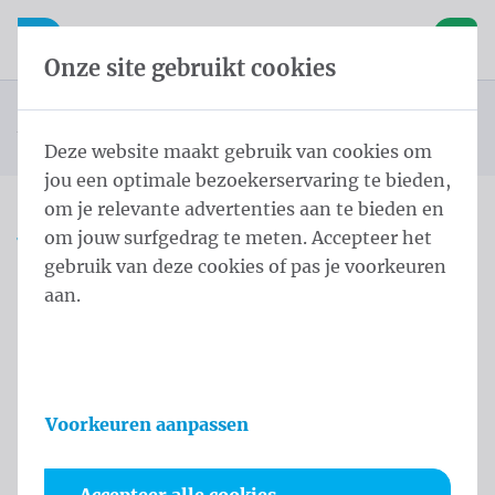
Inhoud overslaan
Taalkeuze overslaan
Waelkens NV
le navigatie
Open mobiele navigatie
Winke
Onze site gebruikt cookies
Landenvlaggen Oceanië
Startpagina
Producten
Vlaggen
Officiële vlaggen
Landenvlaggen
Vlag Verenigde Staten perifere eilanden
U bevindt zich hier:
van
Deze website maakt gebruik van cookies om
jou een optimale bezoekerservaring te bieden,
om je relevante advertenties aan te bieden en
om jouw surfgedrag te meten. Accepteer het
Vlag Verenigde Staten
gebruik van deze cookies of pas je voorkeuren
perifere eilanden
aan.
Productinformatie
Voorkeuren aanpassen