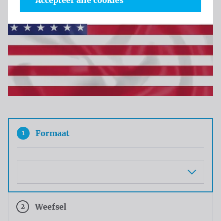
Accepteer alle cookies
1
Formaat
Maat
2
Weefsel