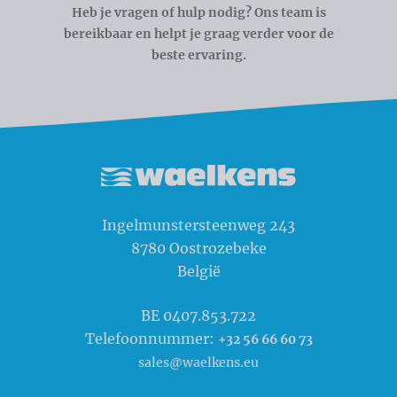
Heb je vragen of hulp nodig? Ons team is
bereikbaar en helpt je graag verder voor de
beste ervaring.
Waelkens NV
Ingelmunstersteenweg 243
8780
Oostrozebeke
België
BE 0407.853.722
Telefoonnummer:
+32 56 66 60 73
sales@waelkens.eu