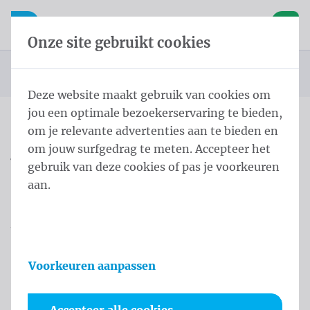
Inhoud overslaan
Taalkeuze overslaan
Waelkens NV
le navigatie
Open mobiele navigatie
Winke
Onze site gebruikt cookies
Startpagina
Producten
Vlaggen
Officiële vlaggen
Vlaggen provinciehoofdsteden
U bevindt zich hier:
van
Deze website maakt gebruik van cookies om
jou een optimale bezoekerservaring te bieden,
om je relevante advertenties aan te bieden en
Overslaan categories
om jouw surfgedrag te meten. Accepteer het
Vlaggen
gebruik van deze cookies of pas je voorkeuren
aan.
provinciehoofdsteden
Vlaggen laten bedrukken bij Waelkens is een
uitstekende manier om de herkenbaarheid van je
Voorkeuren aanpassen
stad te vergroten. De uitstraling van onze vlaggen is
vriendelijk, positief en vrolijk. Je kunt bij ons
terecht voor vlaggen in elke kleur en in elk formaat.