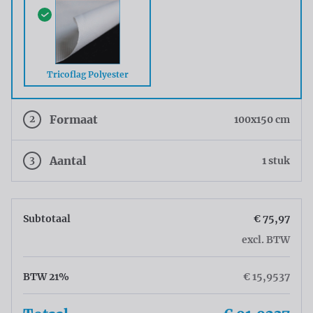
Tricoflag Polyester
2
Formaat
100x150 cm
3
Aantal
1 stuk
Subtotaal
€ 75,97
excl. BTW
BTW 21%
€ 15,9537