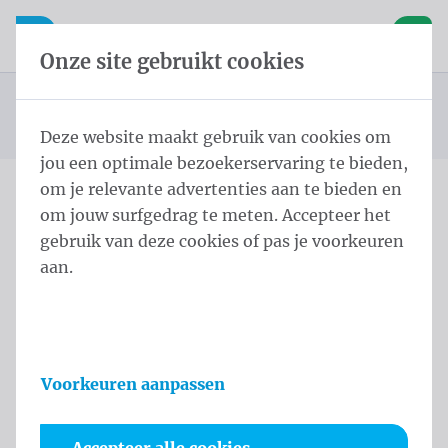
Inhoud overslaan
Taalkeuze overslaan
Waelkens NV
le navigatie
Open mobiele navigatie
Winke
Onze site gebruikt cookies
Publiciteitsvlaggen
Startpagina
Producten
Vlaggen
Mastvlaggen 100x150 cm Tricoflag Polyester
U bevindt zich hier:
van
Deze website maakt gebruik van cookies om
jou een optimale bezoekerservaring te bieden,
om je relevante advertenties aan te bieden en
om jouw surfgedrag te meten. Accepteer het
Mastvlaggen 100x150 cm
gebruik van deze cookies of pas je voorkeuren
Tricoflag Polyester
aan.
Productinformatie
Voorkeuren aanpassen