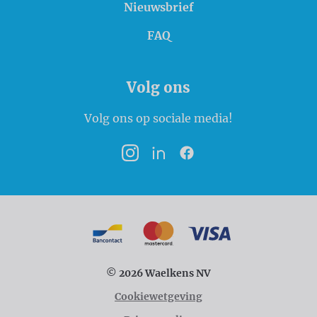
Nieuwsbrief
FAQ
Volg ons
Volg ons op sociale media!
Instagram
LinkedIn
Facebook
Betaalmogelijkheden
Bancontact
MasterCard
VISA
© 2026 Waelkens NV
Cookiewetgeving