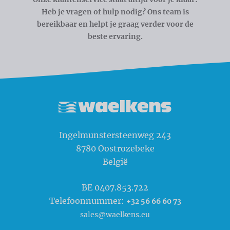
Heb je vragen of hulp nodig? Ons team is
bereikbaar en helpt je graag verder voor de
beste ervaring.
Waelkens NV
Ingelmunstersteenweg 243
8780
Oostrozebeke
België
BE 0407.853.722
Telefoonnummer:
+32 56 66 60 73
sales@waelkens.eu