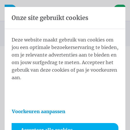
Inhoud overslaan
Taalkeuze overslaan
Waelkens NV
le navigatie
Open mobiele navigatie
Winke
Onze site gebruikt cookies
Publiciteitsvlaggen
Startpagina
Producten
Vlaggen
Mastvlaggen 150x200 cm Tricoflag Polyester
U bevindt zich hier:
van
Deze website maakt gebruik van cookies om
jou een optimale bezoekerservaring te bieden,
om je relevante advertenties aan te bieden en
om jouw surfgedrag te meten. Accepteer het
Mastvlaggen 150x200 cm
gebruik van deze cookies of pas je voorkeuren
Tricoflag Polyester
aan.
Productinformatie
Voorkeuren aanpassen