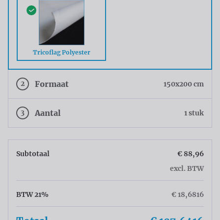
Tricoflag Polyester
2
Formaat
150x200 cm
3
Aantal
1 stuk
Subtotaal
€ 88,96
excl. BTW
BTW 21%
€ 18,6816