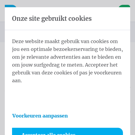
Inhoud overslaan
Taalkeuze overslaan
Waelkens NV
le navigatie
Open mobiele navigatie
Winke
Onze site gebruikt cookies
Startpagina
Producten
Displays
Roll-up display
U bevindt zich hier:
van
Deze website maakt gebruik van cookies om
jou een optimale bezoekerservaring te bieden,
om je relevante advertenties aan te bieden en
Overslaan categories
om jouw surfgedrag te meten. Accepteer het
Roll-up display
gebruik van deze cookies of pas je voorkeuren
aan.
Als u binnen promotie wil voeren voor uw merk of
product, dan doet u dat het best met een roll-up
banner of display. De door Waelkens bedrukte roll-
up displays zijn een sfeervolle aanvulling op uw
Voorkeuren aanpassen
bedrijfsinterieur en kunnen bovendien speciale
acties of promoties extra in het licht zetten.