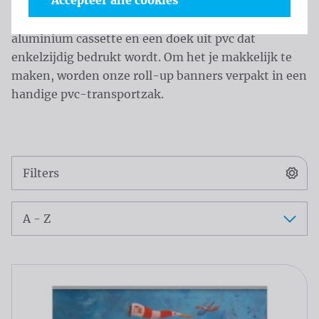
Accepteer alle cookies
Onze roll-up displays bestaan uit een zilverkleurige
aluminium cassette en een doek uit pvc dat
enkelzijdig bedrukt wordt. Om het je makkelijk te
maken, worden onze roll-up banners verpakt in een
handige pvc-transportzak.
Catalogus
Filters
Sorteer