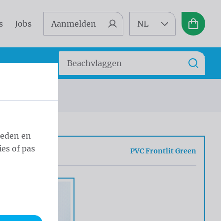
s
Jobs
Aanmelden
NL
Winkel
Zoeken
Zoek
ieden en
es of pas
sel
PVC Frontlit Green