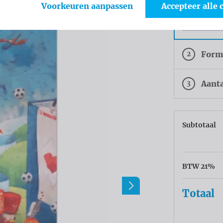
Voorkeuren aanpassen
Accepteer alle 
Greybac
2
Form
3
Aant
Subtotaal
BTW 21%
Totaal