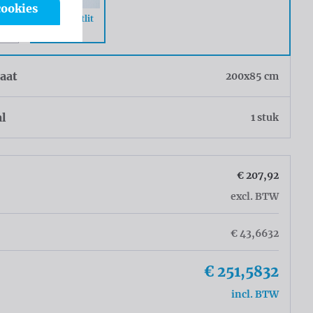
cookies
PVC Frontlit
k
Green
aat
200x85 cm
al
1 stuk
€ 207,92
excl. BTW
€ 43,6632
€ 251,5832
incl. BTW