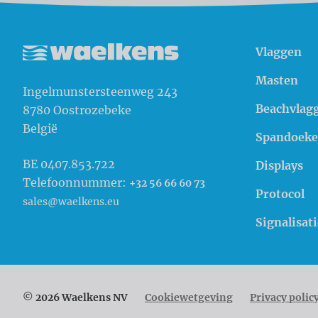
Vlaggen
Waelkens NV
Masten
Ingelmunstersteenweg 243
Beachvlag
8780
Oostrozebeke
België
Spandoek
BE 0407.853.722
Displays
Telefoonnummer:
+32 56 66 60 73
Protocol
sales@waelkens.eu
Signalisati
© 2026 Waelkens NV
Cookiewetgeving
Privacy polic