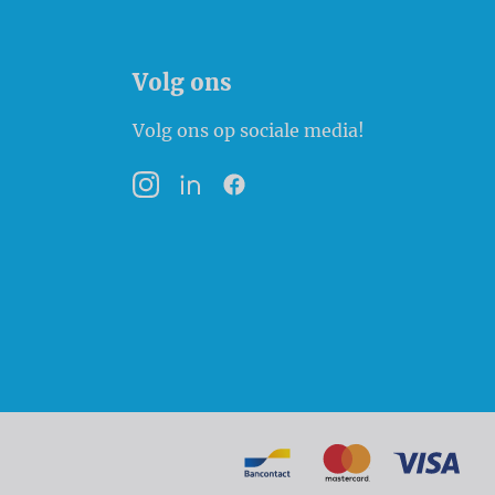
Volg ons
Volg ons op sociale media!
Instagram
LinkedIn
Facebook
Betaalmogelij
Bancontact
MasterCard
VISA