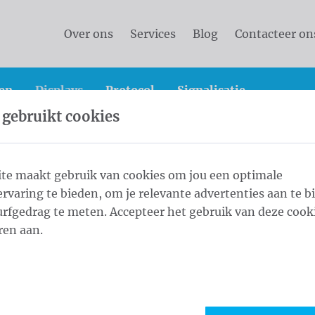
Over ons
Services
Blog
Contacteer on
en
Displays
Protocol
Signalisatie
 gebruikt cookies
display
Roll Up Premium PVC Frontlit Green 200x85 cm
te maakt gebruik van cookies om jou een optimale
rvaring te bieden, om je relevante advertenties aan te b
 Frontlit Green
rfgedrag te meten. Accepteer het gebruik van deze cooki
1
Weef
ren aan.