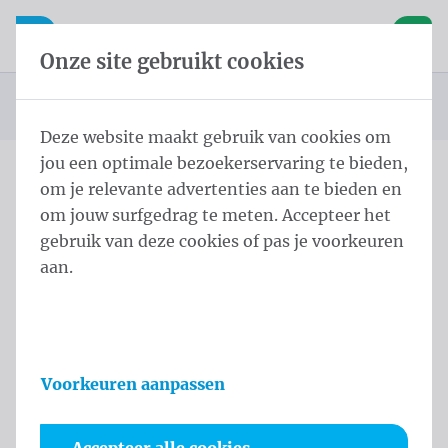
Inhoud overslaan
Taalkeuze overslaan
Waelkens NV
le navigatie
Open mobiele navigatie
Winke
Onze site gebruikt cookies
Startpagina
Producten
Displays
Roll-up display
Roll Up Large
U bevindt zich hier:
van
Deze website maakt gebruik van cookies om
jou een optimale bezoekerservaring te bieden,
om je relevante advertenties aan te bieden en
Roll Up Large
om jouw surfgedrag te meten. Accepteer het
gebruik van deze cookies of pas je voorkeuren
Productinformatie
aan.
Voorkeuren aanpassen