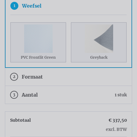
1
Weefsel
PVC Frontlit Green
Greyback
2
Formaat
3
Aantal
1 stuk
Subtotaal
€ 337,50
excl. BTW