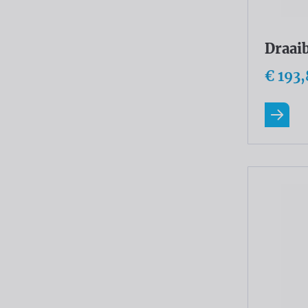
Draai
€ 193,
Lees m