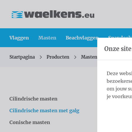
Inhoud overslaan
Taalkeuze overslaan
Waelkens NV
Vlaggen
Masten
Beachvlaggen
Spandoek
Onze site
Startpagina
Producten
Masten
Cilindrisc
U bevindt zich hier:
van
Deze websi
bezoekerse
Cili
om jouw su
je voorkeu
Cilindrische masten
Overslaan categories
Onze alumi
Cilindrische masten met galg
Dankzij de 
Conische masten
Gemaakt ui