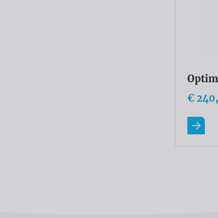
Optim
€ 240
Lees m