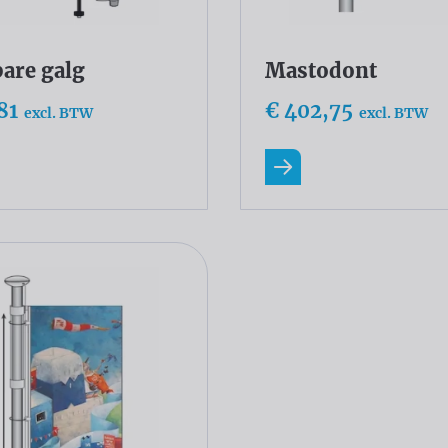
bare galg
Mastodont
81
€ 402,75
excl. BTW
excl. BTW
eer
Lees meer