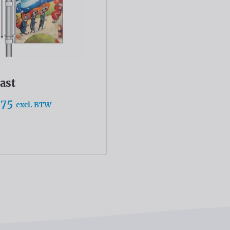
ast
,75
excl. BTW
eer