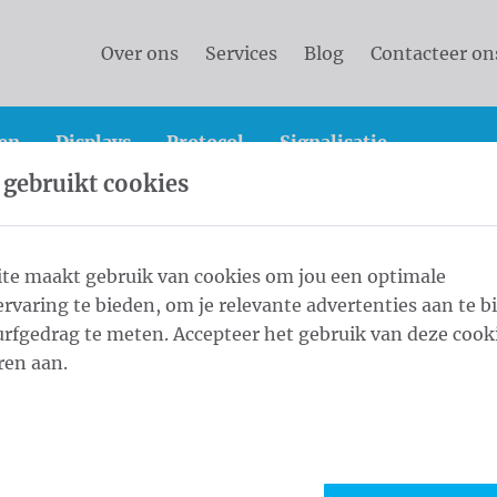
Over ons
Services
Blog
Contacteer on
en
Displays
Protocol
Signalisatie
 gebruikt cookies
he masten met galg
te maakt gebruik van cookies om jou een optimale
rvaring te bieden, om je relevante advertenties aan te b
ndrische masten met g
rfgedrag te meten. Accepteer het gebruik van deze cooki
ren aan.
nium vlaggenmasten met galg combineren duurzaamheid,
vaste galg blijft uw vlag altijd volledig zichtbaar – ook 
t gerecycleerd aluminium met een strakke, naadloze afw