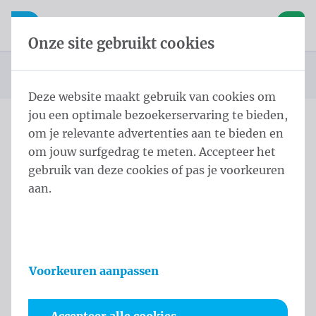
Inhoud overslaan
Taalkeuze overslaan
Waelkens NV
le navigatie
Open mobiele navigatie
Winke
Onze site gebruikt cookies
Startpagina
Producten
Masten
Paalbanieren
U bevindt zich hier:
van
Deze website maakt gebruik van cookies om
jou een optimale bezoekerservaring te bieden,
om je relevante advertenties aan te bieden en
Overslaan categories
om jouw surfgedrag te meten. Accepteer het
Paalbanieren
gebruik van deze cookies of pas je voorkeuren
aan.
Een Soltismast is een strak en elegant systeem voor
de presentatie van doeken op maat.
Het vormt een onderhoudsvriendelijk alternatief
voor lichtreclame en combineert design met
Voorkeuren aanpassen
duurzaamheid.