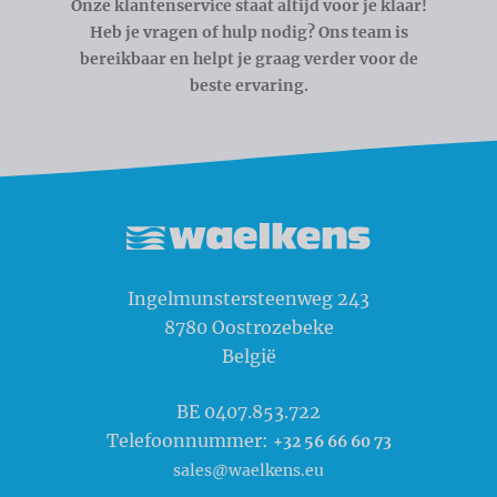
Onze klantenservice staat altijd voor je klaar!
Heb je vragen of hulp nodig? Ons team is
bereikbaar en helpt je graag verder voor de
beste ervaring.
Waelkens NV
Ingelmunstersteenweg 243
8780
Oostrozebeke
België
BE 0407.853.722
Telefoonnummer:
+32 56 66 60 73
sales@waelkens.eu