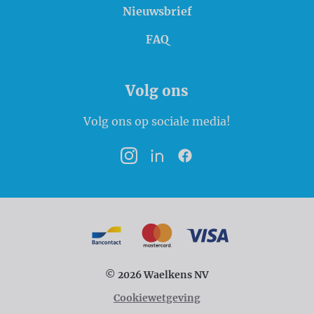
Nieuwsbrief
FAQ
Volg ons
Volg ons op sociale media!
Instagram
LinkedIn
Facebook
Betaalmogelijkheden
Bancontact
MasterCard
VISA
© 2026 Waelkens NV
Cookiewetgeving