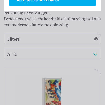
Accepteer alle cookies
Het soltis-weefsel, een gecoat PVC-doek met fijne
open structuur, is weerbestendig, kleurvast en
eenvoudig te vervangen.
Perfect voor wie zichtbaarheid en uitstraling wil met
een moderne, duurzame oplossing.
Catalogus
Filters
Sorteer