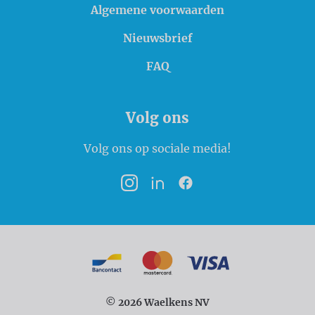
Algemene voorwaarden
Nieuwsbrief
FAQ
Volg ons
Volg ons op sociale media!
Instagram
LinkedIn
Facebook
Betaalmogelijkheden
Bancontact
MasterCard
VISA
© 2026 Waelkens NV