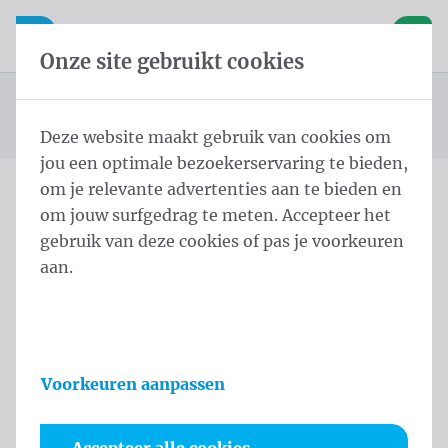
Inhoud overslaan
Taalkeuze overslaan
Waelkens NV
le navigatie
Open mobiele navigatie
Winke
Onze site gebruikt cookies
Cilindrische masten met galg
Startpagina
Producten
Masten
Draaibare galg 6,0 m - ⌀ 60/3 Gray Anodized
U bevindt zich hier:
van
Deze website maakt gebruik van cookies om
jou een optimale bezoekerservaring te bieden,
om je relevante advertenties aan te bieden en
om jouw surfgedrag te meten. Accepteer het
Draaibare galg 6,0 m - ⌀
gebruik van deze cookies of pas je voorkeuren
60/3 Gray Anodized
aan.
Productinformatie
Voorkeuren aanpassen