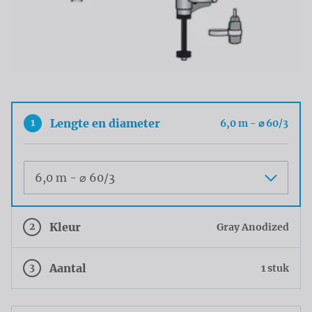
1
Lengte en diameter
6,0 m - ⌀ 60/3
Maat
2
Kleur
Gray Anodized
3
Aantal
1 stuk