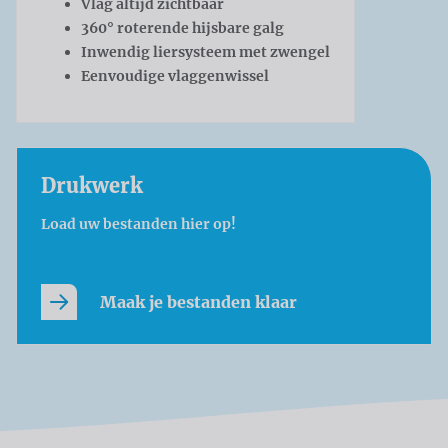
Vlag altijd zichtbaar
360° roterende hijsbare galg
Inwendig liersysteem met zwengel
Eenvoudige vlaggenwissel
Drukwerk
Load uw bestanden hier op!
Maak je bestanden klaar