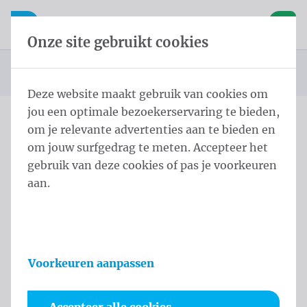
Inhoud overslaan
Taalkeuze overslaan
Waelkens NV
le navigatie
Open mobiele navigatie
Winke
Onze site gebruikt cookies
Startpagina
Producten
Masten
Cilindrische masten met galg
Mastodont
U bevindt zich hier:
van
Deze website maakt gebruik van cookies om
jou een optimale bezoekerservaring te bieden,
om je relevante advertenties aan te bieden en
Mastodont
om jouw surfgedrag te meten. Accepteer het
gebruik van deze cookies of pas je voorkeuren
Productinformatie
aan.
Voorkeuren aanpassen