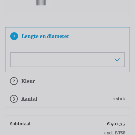
1
Lengte en diameter
Maat
2
Kleur
3
Aantal
1 stuk
Subtotaal
€ 402,75
excl. BTW