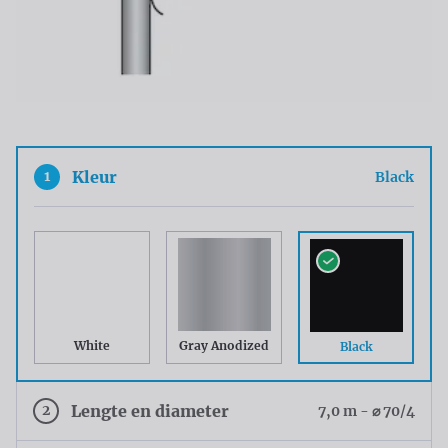
1
Kleur
Black
White
Gray Anodized
Black
2
Lengte en diameter
7,0 m - ⌀ 70/4