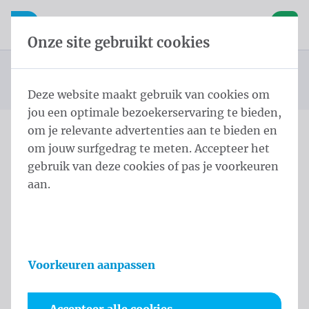
Inhoud overslaan
Taalkeuze overslaan
Waelkens NV
le navigatie
Open mobiele navigatie
Winke
Onze site gebruikt cookies
Cilindrische masten met galg
Startpagina
Producten
Masten
Mastodont 7,0 m - ⌀ 70/4 Black
U bevindt zich hier:
van
Deze website maakt gebruik van cookies om
jou een optimale bezoekerservaring te bieden,
om je relevante advertenties aan te bieden en
om jouw surfgedrag te meten. Accepteer het
Mastodont 7,0 m - ⌀ 70/4
gebruik van deze cookies of pas je voorkeuren
Black
aan.
Productinformatie
Voorkeuren aanpassen