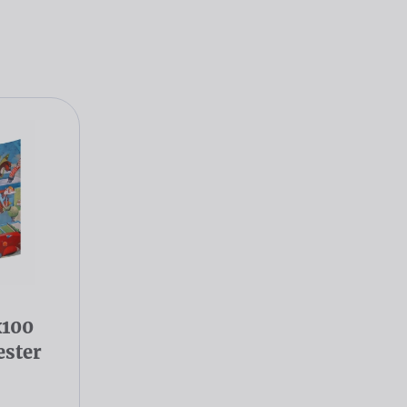
x100
ester