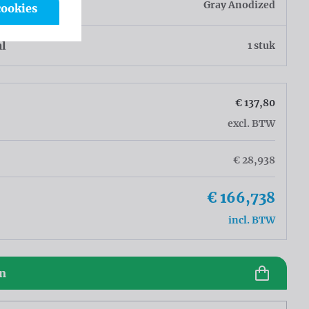
r
Gray Anodized
cookies
al
1 stuk
€ 137,80
excl. BTW
€ 28,938
€ 166,738
incl. BTW
en