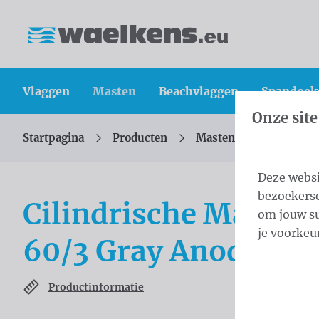
Inhoud overslaan
Taalkeuze overslaan
Waelkens NV
Vlaggen
Masten
Beachvlaggen
Spandoek
Onze site
Startpagina
Producten
Masten
Cilindris
U bevindt zich hier:
van
Deze websi
bezoekerse
Cilindrische Mast A
om jouw su
je voorkeu
60/3 Gray Anodized
Productinformatie