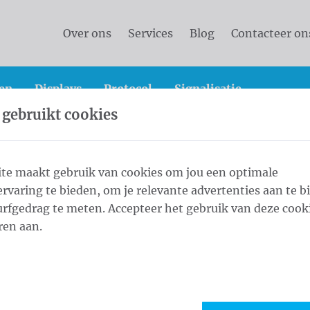
Over ons
Services
Blog
Contacteer on
en
Displays
Protocol
Signalisatie
 gebruikt cookies
che masten
Cilindrische Mast AD Klem 6,0 m - ⌀ 60/3 Gr
te maakt gebruik van cookies om jou een optimale
rvaring te bieden, om je relevante advertenties aan te b
D Klem 6,0 m - ⌀
rfgedrag te meten. Accepteer het gebruik van deze cooki
1
Leng
ren aan.
Maat