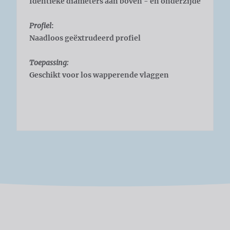
Identieke diameters aan boven - en onderzijde
Profiel
:
Naadloos geëxtrudeerd profiel
Toepassing:
Geschikt voor los wapperende vlaggen