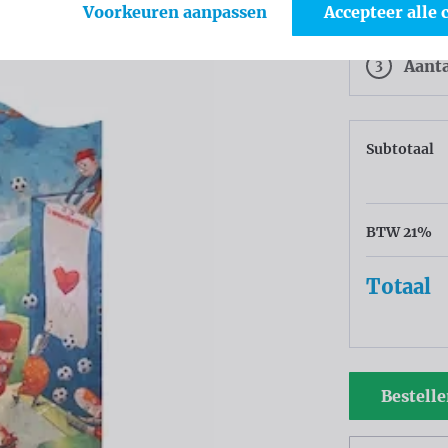
2
Kleu
Voorkeuren aanpassen
Accepteer alle 
3
Aant
Subtotaal
BTW 21%
Totaal
Bestell