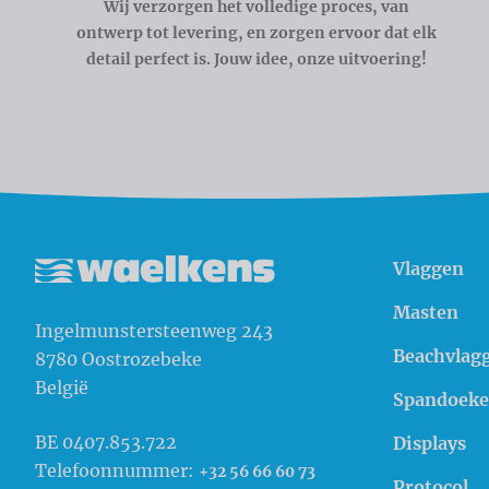
Wij verzorgen het volledige proces, van
ontwerp tot levering, en zorgen ervoor dat elk
detail perfect is. Jouw idee, onze uitvoering!
Vlaggen
Waelkens NV
Masten
Ingelmunstersteenweg 243
Beachvlag
8780
Oostrozebeke
België
Spandoek
BE 0407.853.722
Displays
Telefoonnummer:
+32 56 66 60 73
Protocol