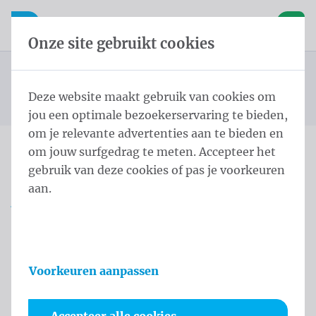
Inhoud overslaan
Taalkeuze overslaan
Waelkens NV
le navigatie
Open mobiele navigatie
Winke
Onze site gebruikt cookies
Cilindrische masten
Startpagina
Producten
Masten
Cilindrische Mast Antidiefstal Opzetbox 6,0 m - ⌀ 60/3
Deze website maakt gebruik van cookies om
U bevindt zich hier:
van
Black
jou een optimale bezoekerservaring te bieden,
om je relevante advertenties aan te bieden en
om jouw surfgedrag te meten. Accepteer het
Cilindrische Mast
gebruik van deze cookies of pas je voorkeuren
aan.
Antidiefstal Opzetbox 6,0
m - ⌀ 60/3 Black
Productinformatie
Voorkeuren aanpassen