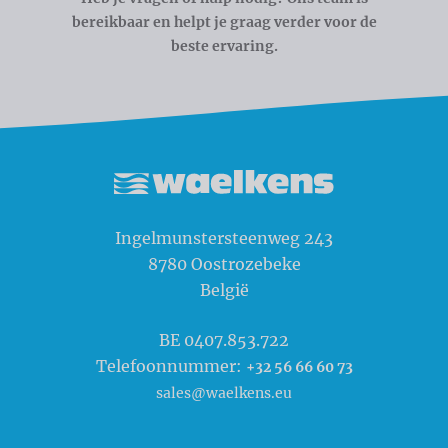
bereikbaar en helpt je graag verder voor de
beste ervaring.
Waelkens NV
Ingelmunstersteenweg 243
8780
Oostrozebeke
België
BE 0407.853.722
Telefoonnummer:
+32 56 66 60 73
sales@waelkens.eu