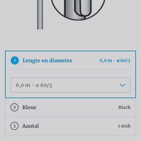
1
Lengte en diameter
6,0 m - ⌀ 60/3
Maat
2
Kleur
Black
3
Aantal
1 stuk