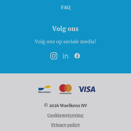
FAQ
Volg ons
Volg ons op sociale media!
Instagram
LinkedIn
Facebook
Betaalmogelijkheden
Bancontact
MasterCard
VISA
© 2026 Waelkens NV
Cookiewetgeving
Privacy policy