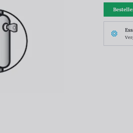
Bestell
Ess
Ver