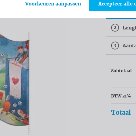
Voorkeuren aanpassen
Accepteer alle 
White
2
Leng
3
Aant
Subtotaal
BTW 21%
Totaal