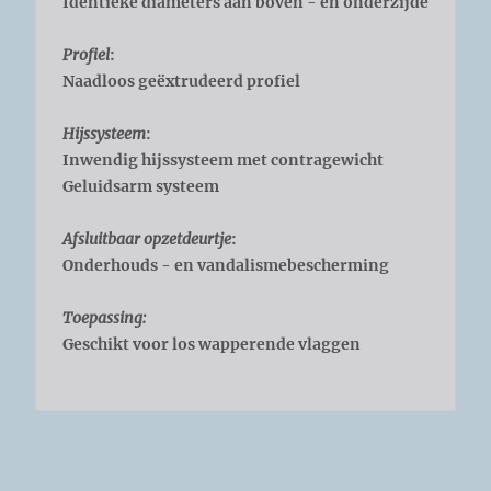
Identieke diameters aan boven - en onderzijde
Profiel
:
Naadloos geëxtrudeerd profiel
Hijssysteem
:
Inwendig hijssysteem met contragewicht
Geluidsarm systeem
Afsluitbaar opzetdeurtje
:
Onderhouds - en vandalismebescherming
Toepassing:
Geschikt voor los wapperende vlaggen