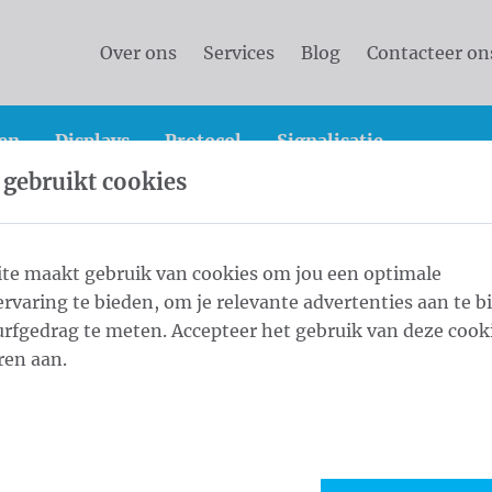
Over ons
Services
Blog
Contacteer on
en
Displays
Protocol
Signalisatie
 gebruikt cookies
che masten
Cilindrische Mast Antidiefstal Opzetbox 7,0 m
te maakt gebruik van cookies om jou een optimale
rvaring te bieden, om je relevante advertenties aan te b
tidiefstal
rfgedrag te meten. Accepteer het gebruik van deze cooki
1
Kleu
ren aan.
0/3 Black