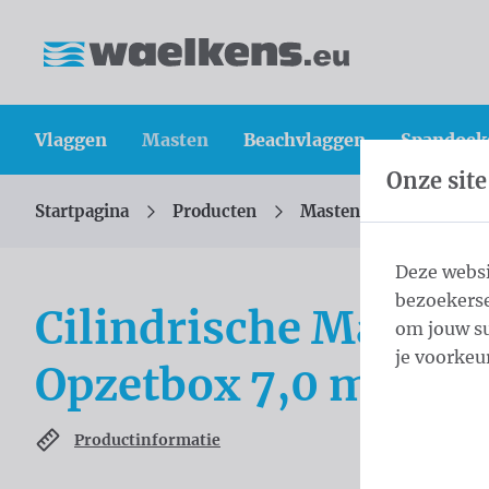
Inhoud overslaan
Taalkeuze overslaan
Waelkens NV
Vlaggen
Masten
Beachvlaggen
Spandoek
Onze site
Startpagina
Producten
Masten
Cilindris
U bevindt zich hier:
van
Deze websi
bezoekerse
Cilindrische Mast An
om jouw su
je voorkeu
Opzetbox 7,0 m - ⌀ 6
Productinformatie