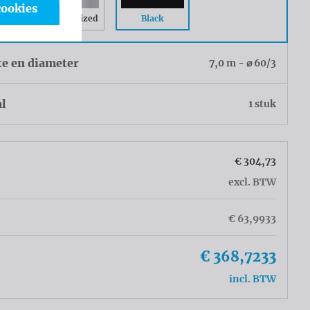
cookies
Black
Gray Anodized
te en diameter
7,0 m - ⌀ 60/3
al
1 stuk
€ 304,73
excl. BTW
€ 63,9933
€ 368,7233
incl. BTW