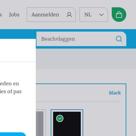
s
Jobs
Aanmelden
NL
Winkel
Zoeken
Zoek
 - ⌀ 60/3 Black
ieden en
es of pas
r
Black