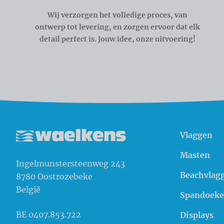
Wij verzorgen het volledige proces, van
ontwerp tot levering, en zorgen ervoor dat elk
detail perfect is. Jouw idee, onze uitvoering!
Vlaggen
Waelkens NV
Masten
Ingelmunstersteenweg 243
Beachvlag
8780
Oostrozebeke
België
Spandoek
BE 0407.853.722
Displays