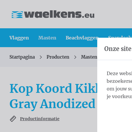
Inhoud overslaan
Taalkeuze overslaan
Waelkens NV
Vlaggen
Masten
Beachvlaggen
Spandoek
Onze site
Startpagina
Producten
Masten
Cilindris
U bevindt zich hier:
van
Deze websi
bezoekerse
Kop Koord Kikker 6,
om jouw su
je voorkeu
Gray Anodized
Productinformatie