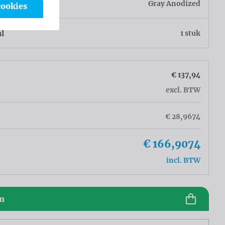
r
Gray Anodized
cookies
al
1 stuk
€ 137,94
excl. BTW
€ 28,9674
€ 166,9074
incl. BTW
en