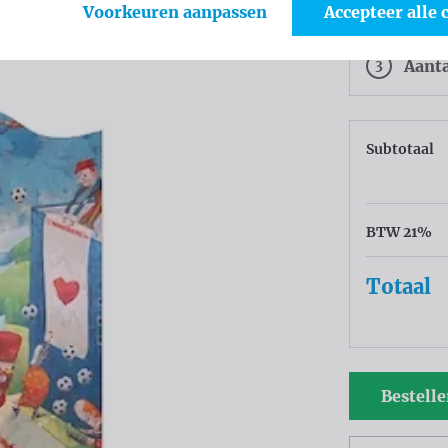
2
Kleu
Voorkeuren aanpassen
Accepteer alle 
3
Aant
Subtotaal
BTW 21%
Totaal
Bestell