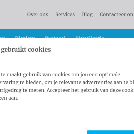
Over ons
Services
Blog
Contacteer on
en
Displays
Protocol
Signalisatie
 gebruikt cookies
che masten
Kop Koord Kikker 6,0 m - ⌀ 60/3 Gray Anodi
te maakt gebruik van cookies om jou een optimale
rvaring te bieden, om je relevante advertenties aan te b
0 m - ⌀ 60/3
rfgedrag te meten. Accepteer het gebruik van deze cooki
1
Leng
ren aan.
Maat