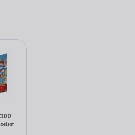
x100
ester