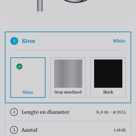
1
Kleur
White
Gray Anodized
Black
White
2
Lengte en diameter
8,0 m - ⌀ 70/4
3
Aantal
1 stuk