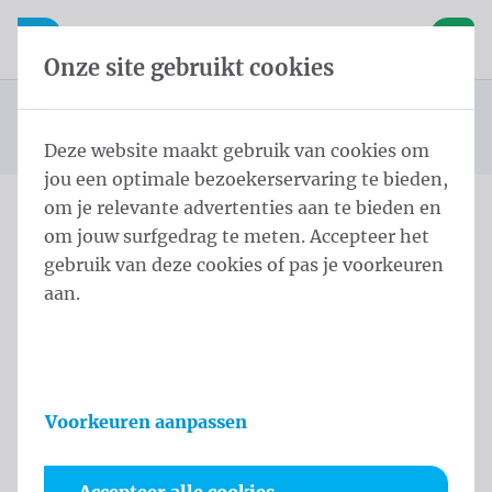
Inhoud overslaan
Taalkeuze overslaan
Waelkens NV
le navigatie
Open mobiele navigatie
Winke
Onze site gebruikt cookies
Cilindrische masten
Startpagina
Producten
Masten
Kop Koord Kikker 8,0 m - ⌀ 70/4 White
U bevindt zich hier:
van
Deze website maakt gebruik van cookies om
jou een optimale bezoekerservaring te bieden,
om je relevante advertenties aan te bieden en
om jouw surfgedrag te meten. Accepteer het
Kop Koord Kikker 8,0 m - ⌀
gebruik van deze cookies of pas je voorkeuren
70/4 White
aan.
Productinformatie
Voorkeuren aanpassen