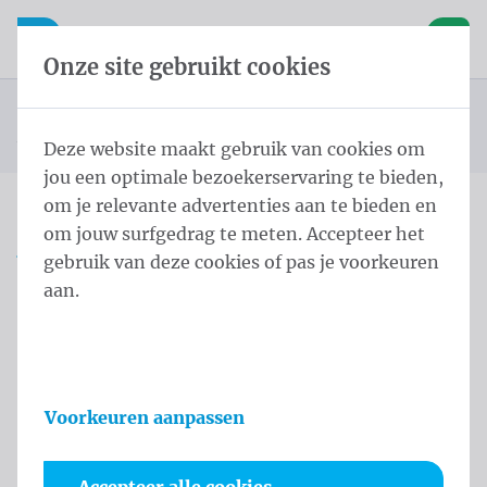
Inhoud overslaan
Taalkeuze overslaan
Waelkens NV
le navigatie
Open mobiele navigatie
Winke
Onze site gebruikt cookies
Conische masten
Startpagina
Producten
Masten
Antidiefstal 6,0 m - ⌀ 114-60/3 Gray Anodized
U bevindt zich hier:
van
Deze website maakt gebruik van cookies om
jou een optimale bezoekerservaring te bieden,
om je relevante advertenties aan te bieden en
om jouw surfgedrag te meten. Accepteer het
Antidiefstal 6,0 m - ⌀ 114-
gebruik van deze cookies of pas je voorkeuren
60/3 Gray Anodized
aan.
Productinformatie
Voorkeuren aanpassen