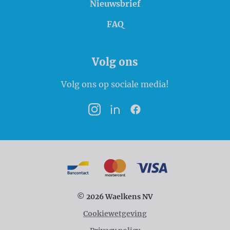
Nieuwsbrief
FAQ
Volg ons
Volg ons op sociale media!
Instagram
LinkedIn
Facebook
Betaalmogelijkheden
Bancontact
MasterCard
VISA
© 2026 Waelkens NV
Cookiewetgeving