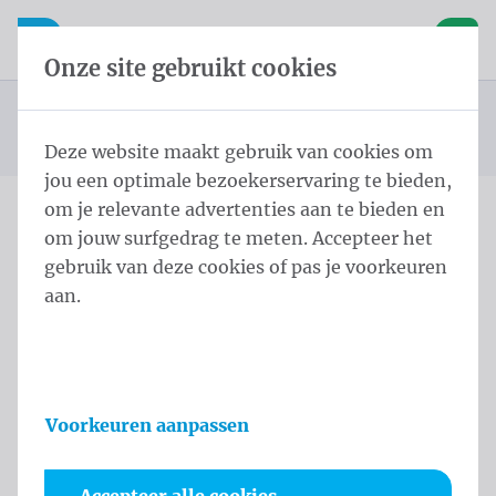
Inhoud overslaan
Taalkeuze overslaan
Waelkens NV
le navigatie
Open mobiele navigatie
Winke
Onze site gebruikt cookies
Conische masten
Startpagina
Producten
Masten
Conische Mast Lier 8,0 m - ⌀ 114-60/3 White
U bevindt zich hier:
van
Deze website maakt gebruik van cookies om
jou een optimale bezoekerservaring te bieden,
om je relevante advertenties aan te bieden en
om jouw surfgedrag te meten. Accepteer het
Conische Mast Lier 8,0 m -
gebruik van deze cookies of pas je voorkeuren
⌀ 114-60/3 White
aan.
Productinformatie
Voorkeuren aanpassen