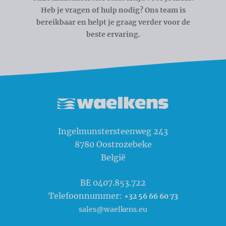
Heb je vragen of hulp nodig? Ons team is
bereikbaar en helpt je graag verder voor de
beste ervaring.
Waelkens NV
Ingelmunstersteenweg 243
8780
Oostrozebeke
België
BE 0407.853.722
Telefoonnummer:
+32 56 66 60 73
sales@waelkens.eu