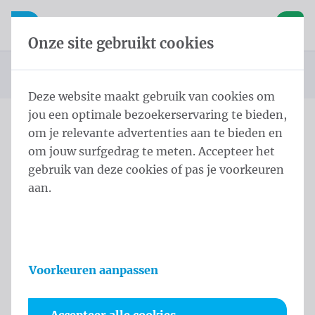
Inhoud overslaan
Taalkeuze overslaan
Waelkens NV
le navigatie
Open mobiele navigatie
Winke
Onze site gebruikt cookies
Startpagina
Producten
Masten
Paalbanieren
Soltis Pole 400x80 cm Single Zwart
U bevindt zich hier:
van
Deze website maakt gebruik van cookies om
jou een optimale bezoekerservaring te bieden,
om je relevante advertenties aan te bieden en
Soltis Pole 400x80 cm
om jouw surfgedrag te meten. Accepteer het
Single Zwart
gebruik van deze cookies of pas je voorkeuren
aan.
Productinformatie
Voorkeuren aanpassen