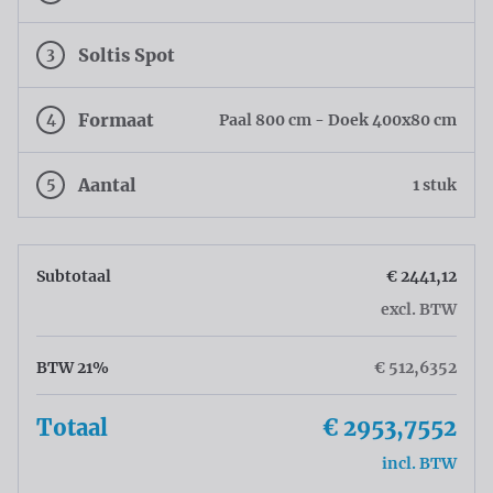
3
Soltis Spot
4
Formaat
Paal 800 cm - Doek 400x80 cm
5
Aantal
1 stuk
Subtotaal
€ 2441,12
excl. BTW
BTW 21%
€ 512,6352
Totaal
€ 2953,7552
incl. BTW