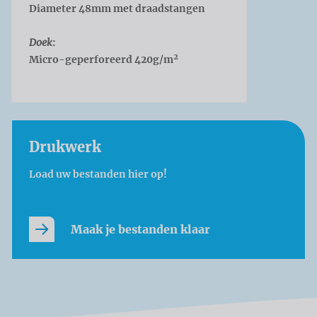
Diameter 48mm met draadstangen
Doek
:
Micro-geperforeerd 420g/m²
Drukwerk
Load uw bestanden hier op!
Maak je bestanden klaar