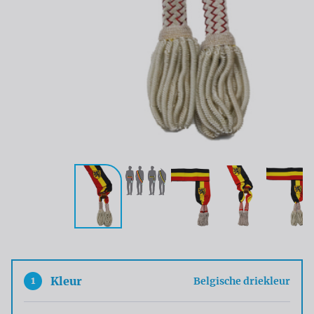
1
Kleur
Belgische driekleur