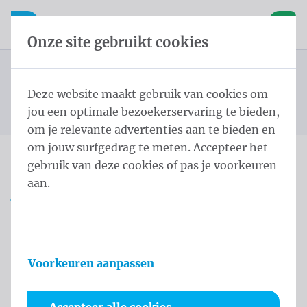
Inhoud overslaan
Taalkeuze overslaan
Waelkens NV
le navigatie
Open mobiele navigatie
Winke
Onze site gebruikt cookies
Burgemeestersjerp
Burgemeestersjerp Vlaanderen Schoudersjerp L - 220
Startpagina
Producten
Protocol
Deze website maakt gebruik van cookies om
cm Schoudersjerp zijden kwasten Belgische driekleur
U bevindt zich hier:
van
jou een optimale bezoekerservaring te bieden,
Geen
om je relevante advertenties aan te bieden en
om jouw surfgedrag te meten. Accepteer het
gebruik van deze cookies of pas je voorkeuren
Burgemeestersjerp
aan.
Vlaanderen Schoudersjerp
L - 220 cm Schoudersjerp
zijden kwasten Belgische
Voorkeuren aanpassen
driekleur Geen