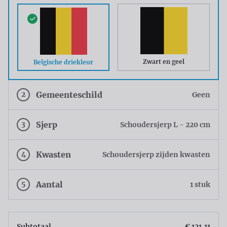
Zwart en geel
Belgische driekleur
2
Gemeenteschild
Geen
3
Sjerp
Schoudersjerp L - 220 cm
4
Kwasten
Schoudersjerp zijden kwasten
5
Aantal
1 stuk
Subtotaal
€ 121,11