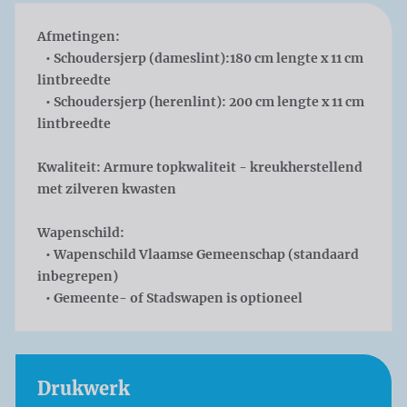
Afmetingen:
• Schoudersjerp (dameslint):180 cm lengte x 11 cm
lintbreedte
• Schoudersjerp (herenlint): 200 cm lengte x 11 cm
lintbreedte
Kwaliteit:
Armure topkwaliteit - kreukherstellend
met zilveren kwasten
Wapenschild
:
• Wapenschild Vlaamse Gemeenschap (standaard
inbegrepen)
• Gemeente- of Stadswapen is optioneel
Drukwerk