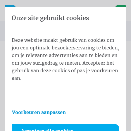
Inhoud overslaan
Taalkeuze overslaan
Waelkens NV
le navigatie
Open mobiele navigatie
Winke
Onze site gebruikt cookies
Startpagina
Producten
Protocol
Burgemeestersjerp
U bevindt zich hier:
van
Deze website maakt gebruik van cookies om
jou een optimale bezoekerservaring te bieden,
om je relevante advertenties aan te bieden en
Overslaan categories
om jouw surfgedrag te meten. Accepteer het
Burgemeestersjerp
gebruik van deze cookies of pas je voorkeuren
aan.
Catalogus
Filters
Voorkeuren aanpassen
Sorteer