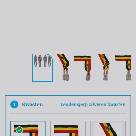
1
Kwasten
Lendensjerp zilveren kwasten