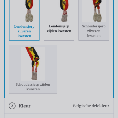
Lendensjerp
Schoudersjerp
Lendensjerp
zijden kwasten
zilveren
zilveren
kwasten
kwasten
Schoudersjerp zijden
kwasten
2
Kleur
Belgische driekleur