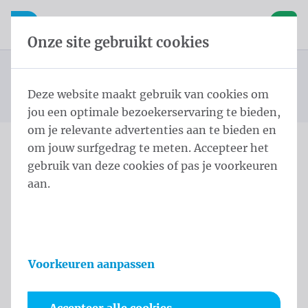
Inhoud overslaan
Taalkeuze overslaan
Waelkens NV
le navigatie
Open mobiele navigatie
Winke
Onze site gebruikt cookies
Burgemeestersjerp
Startpagina
Producten
Protocol
Burgemeestersjerpen Lendensjerp Schild 3 Kleur
Deze website maakt gebruik van cookies om
U bevindt zich hier:
van
Lendensjerp zilveren kwasten
jou een optimale bezoekerservaring te bieden,
om je relevante advertenties aan te bieden en
om jouw surfgedrag te meten. Accepteer het
Burgemeestersjerpen
gebruik van deze cookies of pas je voorkeuren
aan.
Lendensjerp Schild 3 Kleur
Lendensjerp zilveren
kwasten
Voorkeuren aanpassen
Productinformatie