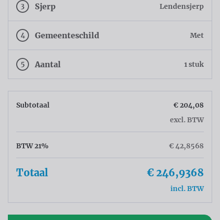
3
Sjerp
Lendensjerp
4
Gemeenteschild
Met
5
Aantal
1 stuk
Subtotaal
€ 204,08
excl. BTW
BTW 21%
€ 42,8568
Totaal
€ 246,9368
incl. BTW