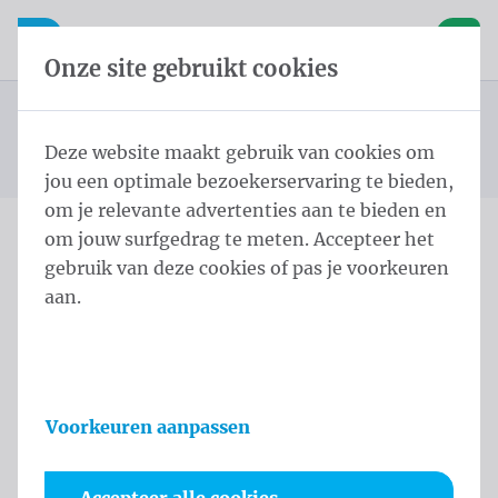
Inhoud overslaan
Taalkeuze overslaan
Waelkens NV
le navigatie
Open mobiele navigatie
Winke
Onze site gebruikt cookies
Burgemeestersjerp
Startpagina
Producten
Protocol
Burgemeestersjerpen Schoudersjerp Heren Schild 3
Deze website maakt gebruik van cookies om
U bevindt zich hier:
van
Kleur Schoudersjerp zijden kwasten
jou een optimale bezoekerservaring te bieden,
om je relevante advertenties aan te bieden en
om jouw surfgedrag te meten. Accepteer het
Burgemeestersjerpen
gebruik van deze cookies of pas je voorkeuren
aan.
Schoudersjerp Heren
Schild 3 Kleur
Schoudersjerp zijden
Voorkeuren aanpassen
kwasten
Productinformatie