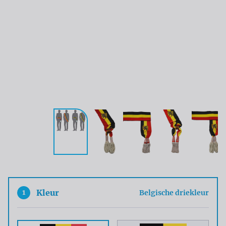
1
Kleur
Belgische driekleur