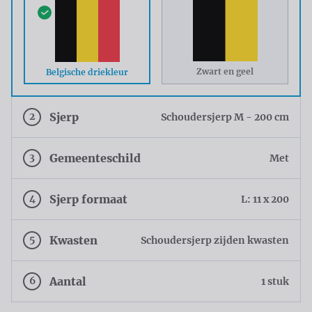
Zwart en geel
Belgische driekleur
2
Sjerp
Schoudersjerp M - 200 cm
3
Gemeenteschild
Met
4
Sjerp formaat
L: 11 x 200
5
Kwasten
Schoudersjerp zijden kwasten
6
Aantal
1 stuk