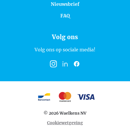
Nieuwsbrief
FAQ
Volg ons
Volg ons op sociale media!
Instagram
LinkedIn
Facebook
Betaalmogelijkheden
Bancontact
MasterCard
VISA
© 2026 Waelkens NV
Cookiewetgeving