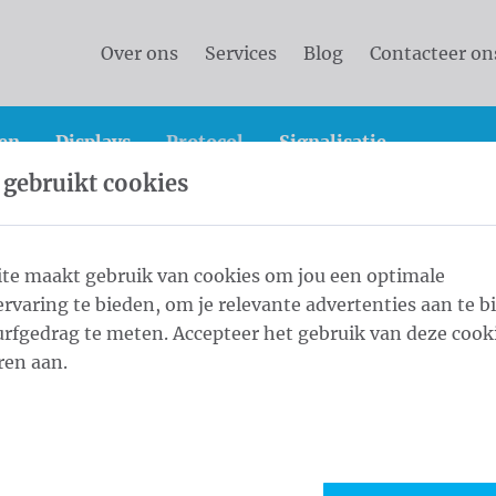
Over ons
Services
Blog
Contacteer on
en
Displays
Protocol
Signalisatie
 gebruikt cookies
jerp
te maakt gebruik van cookies om jou een optimale
rvaring te bieden, om je relevante advertenties aan te b
epensjerp
rfgedrag te meten. Accepteer het gebruik van deze cooki
ren aan.
ogus