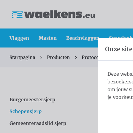
Inhoud overslaan
Taalkeuze overslaan
Waelkens NV
Vlaggen
Masten
Beachvlaggen
Spandoek
Onze site
Startpagina
Producten
Protocol
Schepens
U bevindt zich hier:
van
Deze websi
bezoekerse
Sch
om jouw su
je voorkeu
Burgemeestersjerp
Overslaan categories
Catal
Schepensjerp
Gemeenteraadslid sjerp