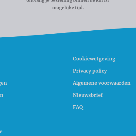
ontvang je bestelling binnen de kortst
mogelijke tijd.
Cookiewetgeving
Privacy policy
gen
Algemene voorwaarden
en
Nieuwsbrief
FAQ
e