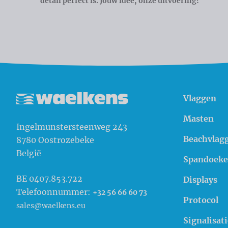
detail perfect is. Jouw idee, onze uitvoering!
Vlaggen
Waelkens NV
Masten
Ingelmunstersteenweg 243
Beachvlag
8780
Oostrozebeke
België
Spandoek
BE 0407.853.722
Displays
Telefoonnummer:
+32 56 66 60 73
Protocol
sales@waelkens.eu
Signalisati