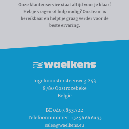
Onze klantenservice staat altijd voor je klaar!
Heb je vragen of hulp nodig? Ons team is
bereikbaar en helpt je graag verder voor de
beste ervaring.
Waelkens NV
Ingelmunstersteenweg 243
8780
Oostrozebeke
België
BE 0407.853.722
Telefoonnummer:
+32 56 66 60 73
sales@waelkens.eu