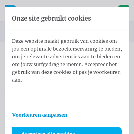
Inhoud overslaan
Taalkeuze overslaan
Waelkens NV
le navigatie
Open mobiele navigatie
Winke
Onze site gebruikt cookies
Startpagina
Producten
Spandoeken
Standaard spandoeken
U bevindt zich hier:
van
Deze website maakt gebruik van cookies om
jou een optimale bezoekerservaring te bieden,
om je relevante advertenties aan te bieden en
Overslaan categories
om jouw surfgedrag te meten. Accepteer het
Standaard spandoeken
gebruik van deze cookies of pas je voorkeuren
aan.
Maak indruk met de bedrukte spandoeken van
Waelkens.
Onze grootformaat doeken trekken aandacht
Voorkeuren aanpassen
dankzij haarscherpe bedrukking, levendige kleuren
en duurzame afwerking.