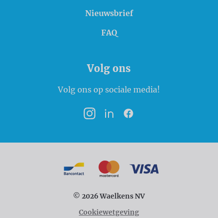
Nieuwsbrief
FAQ
Volg ons
Volg ons op sociale media!
Instagram
LinkedIn
Facebook
Betaalmogelijkheden
Bancontact
MasterCard
VISA
© 2026 Waelkens NV
Cookiewetgeving