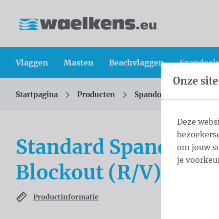
Inhoud overslaan
Taalkeuze overslaan
Waelkens NV
Vlaggen
Masten
Beachvlaggen
Spandoek
Onze site
Startpagina
Producten
Spandoeken
Stand
U bevindt zich hier:
van
Deze websi
bezoekerse
Standard Spandoek 
om jouw su
je voorkeu
Blockout (R/V) ring
Productinformatie