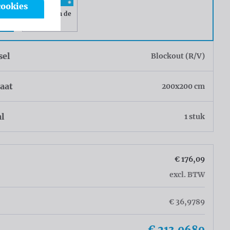
cookies
ke
Ringen om de
50cm
sel
Blockout (R/V)
aat
200x200 cm
al
1 stuk
€ 176,09
excl. BTW
€ 36,9789
€ 213,0689