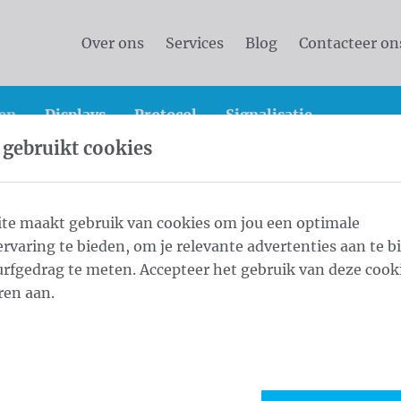
Over ons
Services
Blog
Contacteer on
en
Displays
Protocol
Signalisatie
 gebruikt cookies
aard spandoeken
Standard Spandoek 200x200 cm Blocko
te maakt gebruik van cookies om jou een optimale
rvaring te bieden, om je relevante advertenties aan te b
200x200 cm
rfgedrag te meten. Accepteer het gebruik van deze cooki
1
Afwe
ren aan.
s every 30cm