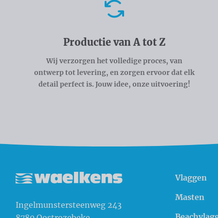
Voordelen
Productie van A tot Z
Wij verzorgen het volledige proces, van
ontwerp tot levering, en zorgen ervoor dat elk
detail perfect is. Jouw idee, onze uitvoering!
Vlaggen
Waelkens NV
Masten
Ingelmunstersteenweg 243
Beachvlag
8780
Oostrozebeke