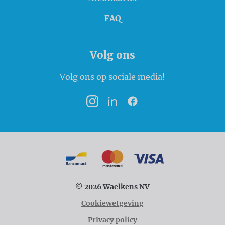
FAQ
Volg ons
Volg ons op sociale media!
Instagram
LinkedIn
Facebook
Betaalmogelijkheden
Bancontact
MasterCard
VISA
© 2026 Waelkens NV
Cookiewetgeving
Privacy policy