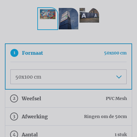
1
Formaat
50x100 cm
Maat
2
Weefsel
PVC Mesh
3
Afwerking
Ringen om de 50cm
4
Aantal
1 stuk