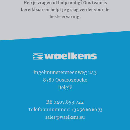
Heb je vragen of hulp nodig? Ons team is
bereikbaar en helpt je graag verder voor de
beste ervaring.
Waelkens NV
Ingelmunstersteenweg 243
8780
Oostrozebeke
België
BE 0407.853.722
Telefoonnummer:
+32 56 66 60 73
sales@waelkens.eu