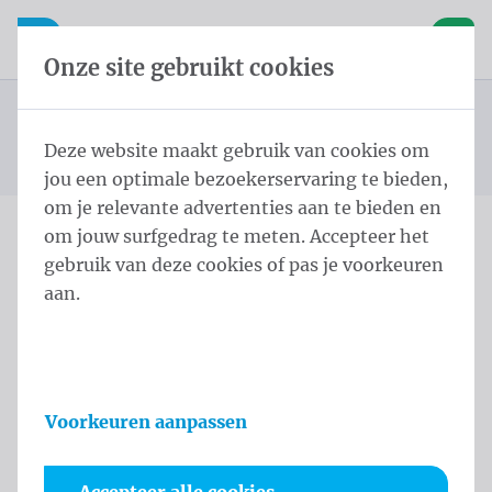
Inhoud overslaan
Taalkeuze overslaan
Waelkens NV
le navigatie
Open mobiele navigatie
Winke
Onze site gebruikt cookies
Standaard spandoeken
Startpagina
Producten
Spandoeken
Standard Spandoek 50x100 cm PVC Mesh rings every
Deze website maakt gebruik van cookies om
U bevindt zich hier:
van
50cm
jou een optimale bezoekerservaring te bieden,
om je relevante advertenties aan te bieden en
om jouw surfgedrag te meten. Accepteer het
Standard Spandoek 50x100
gebruik van deze cookies of pas je voorkeuren
aan.
cm PVC Mesh rings every
50cm
Productinformatie
Voorkeuren aanpassen