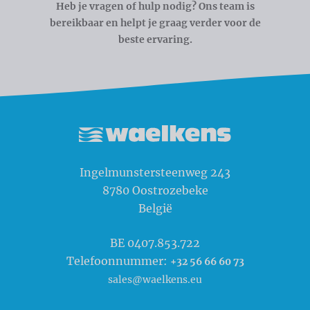
Heb je vragen of hulp nodig? Ons team is
bereikbaar en helpt je graag verder voor de
beste ervaring.
Waelkens NV
Ingelmunstersteenweg 243
8780
Oostrozebeke
België
BE 0407.853.722
Telefoonnummer:
+32 56 66 60 73
sales@waelkens.eu