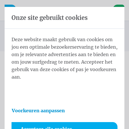
Inhoud overslaan
Taalkeuze overslaan
Waelkens NV
le navigatie
Open mobiele navigatie
Winke
Onze site gebruikt cookies
Standaard spandoeken
Startpagina
Producten
Spandoeken
Standard Spandoek 50x200 cm PVC Mesh rings every
Deze website maakt gebruik van cookies om
U bevindt zich hier:
van
50cm
jou een optimale bezoekerservaring te bieden,
om je relevante advertenties aan te bieden en
om jouw surfgedrag te meten. Accepteer het
Standard Spandoek 50x200
gebruik van deze cookies of pas je voorkeuren
aan.
cm PVC Mesh rings every
50cm
Productinformatie
Voorkeuren aanpassen