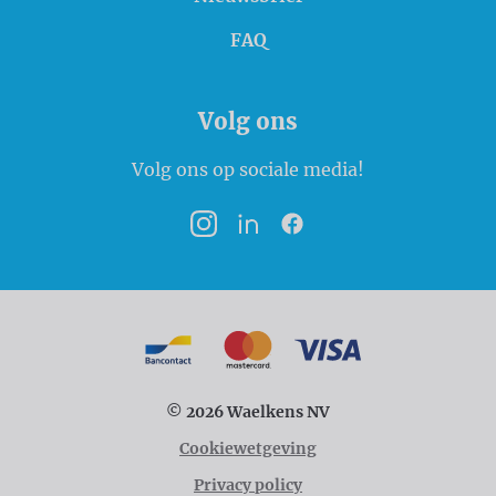
FAQ
Volg ons
Volg ons op sociale media!
Instagram
LinkedIn
Facebook
Betaalmogelijkheden
Bancontact
MasterCard
VISA
© 2026 Waelkens NV
Cookiewetgeving
Privacy policy