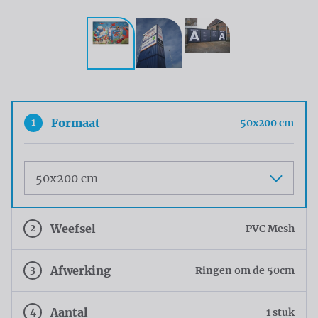
1
Formaat
50x200 cm
Maat
2
Weefsel
PVC Mesh
3
Afwerking
Ringen om de 50cm
4
Aantal
1 stuk