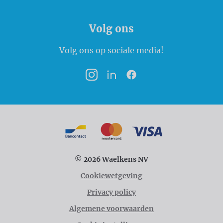
Volg ons
Volg ons op sociale media!
Instagram
LinkedIn
Facebook
Betaalmogelijkheden
Bancontact
MasterCard
VISA
© 2026 Waelkens NV
Cookiewetgeving
Privacy policy
Algemene voorwaarden