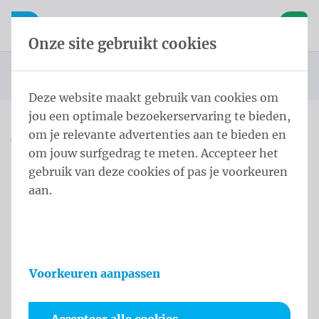
Inhoud overslaan
Taalkeuze overslaan
Waelkens NV
le navigatie
Open mobiele navigatie
Winke
Onze site gebruikt cookies
Startpagina
Producten
Vlaggen
Officiële vlaggen
Landenvlaggen
Landenvlaggen Europa
Vlag Moldavië
U bevindt zich hier:
van
Deze website maakt gebruik van cookies om
jou een optimale bezoekerservaring te bieden,
om je relevante advertenties aan te bieden en
Vlag Moldavië
om jouw surfgedrag te meten. Accepteer het
gebruik van deze cookies of pas je voorkeuren
Productinformatie
aan.
Voorkeuren aanpassen