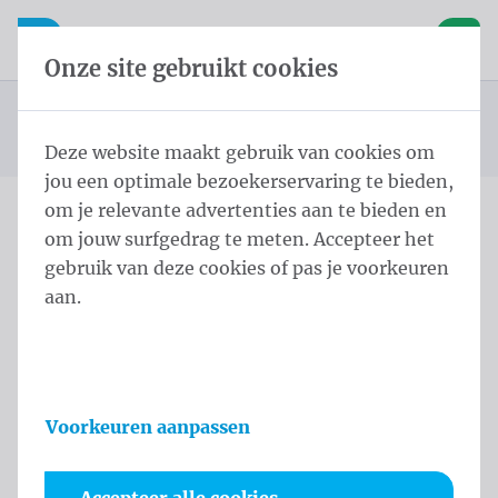
Inhoud overslaan
Taalkeuze overslaan
Waelkens NV
le navigatie
Open mobiele navigatie
Winke
Onze site gebruikt cookies
Standaard Beachvlag
Startpagina
Producten
Beachvlaggen
Eco STD ECO STD M 260x60 cm Geen Polymesh
U bevindt zich hier:
van
Deze website maakt gebruik van cookies om
jou een optimale bezoekerservaring te bieden,
om je relevante advertenties aan te bieden en
om jouw surfgedrag te meten. Accepteer het
Eco STD ECO STD M
gebruik van deze cookies of pas je voorkeuren
260x60 cm Geen Polymesh
aan.
Productinformatie
Voorkeuren aanpassen